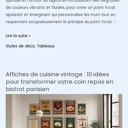
spirituel et l’amour du digital en introduisant des dégradés
de couleurs vibrants et fluides, pour créer un point focal
apaisant et énergisant qui personnalise les murs tout en
respectant scrupuleusement le principe du point focal. –
L’esthétique
Lire la suite »
‘Aura
Styles de déco
,
Tableaux
Poster’
:
La
tendance
Affiches de cuisine vintage : 10 idées
dégradée
pour transformer votre coin repas en
et
bistrot parisien
spirituelle
qui
envahit
les
intérieurs