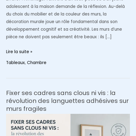
adolescent à la maison demande de la réflexion. Au-delà
du choix du mobilier et de la couleur des murs, la
décoration murale joue un rôle fondamental dans son
développement cognitif et sa créativité. Les murs d’une
pièce ne doivent pas seulement être beaux : ils […]
Comment
Lire la suite »
choisir
Tableaux
,
Chambre
et
intégrer
des
affiches
Fixer ses cadres sans clous ni vis : la
pour
révolution des languettes adhésives sur
la
murs fragiles
chambre
de
votre
enfant