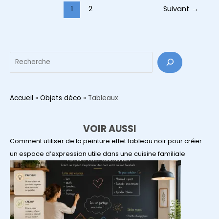
10
Pagination
1
2
Suivant
→
idées
d’article
pour
transformer
votre
Reche
coin
repas
en
Accueil
»
Objets déco
»
Tableaux
bistrot
parisien
VOIR AUSSI
Comment utiliser de la peinture effet tableau noir pour créer
un espace d’expression utile dans une cuisine familiale