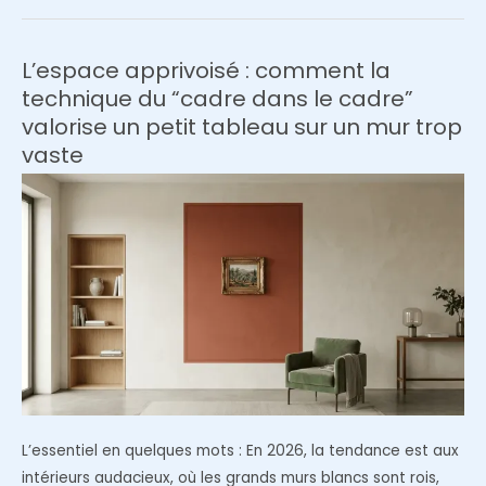
de
photos
de
L’espace apprivoisé : comment la
famille
technique du “cadre dans le cadre”
:
valorise un petit tableau sur un mur trop
le
vaste
secret
des
cadres
noirs
et
du
passe-
partout
L’essentiel en quelques mots : En 2026, la tendance est aux
intérieurs audacieux, où les grands murs blancs sont rois,