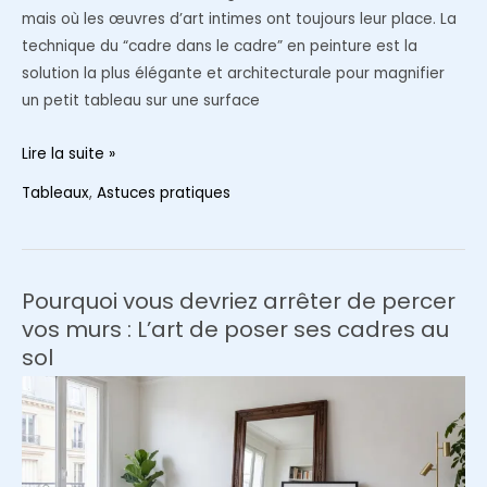
mais où les œuvres d’art intimes ont toujours leur place. La
technique du “cadre dans le cadre” en peinture est la
solution la plus élégante et architecturale pour magnifier
un petit tableau sur une surface
L’espace
Lire la suite »
apprivoisé
Tableaux
,
Astuces pratiques
:
comment
la
technique
Pourquoi vous devriez arrêter de percer
du
vos murs : L’art de poser ses cadres au
“cadre
sol
dans
le
cadre”
valorise
un