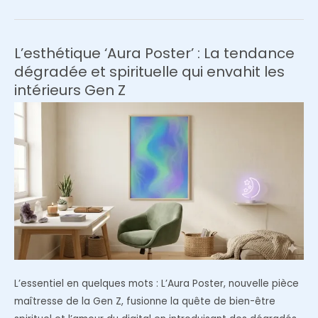
papier
200g
couché
L’esthétique ‘Aura Poster’ : La tendance
mat
dégradée et spirituelle qui envahit les
pour
intérieurs Gen Z
ses
affiches
déco
?
L’essentiel en quelques mots : L’Aura Poster, nouvelle pièce
maîtresse de la Gen Z, fusionne la quête de bien-être