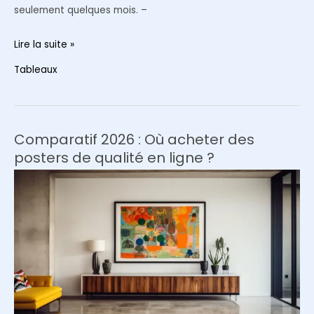
seulement quelques mois. –
Comment
Lire la suite »
protéger
Tableaux
ses
posters
du
jaunissement
Comparatif 2026 : Où acheter des
lié
posters de qualité en ligne ?
aux
UV
?