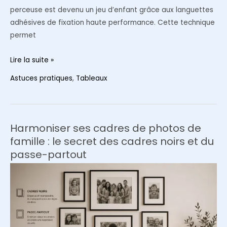
perceuse est devenu un jeu d’enfant grâce aux languettes
adhésives de fixation haute performance. Cette technique
permet
Fixer
Lire la suite »
ses
Astuces pratiques
,
Tableaux
cadres
sans
clous
ni
Harmoniser ses cadres de photos de
vis
famille : le secret des cadres noirs et du
:
passe-partout
la
révolution
des
languettes
adhésives
sur