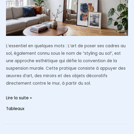
petit
tableau
sur
un
mur
trop
L’essentiel en quelques mots : L’art de poser ses cadres au
vaste
sol, également connu sous le nom de “styling au sol”, est
une approche esthétique qui défie la convention de la
suspension murale. Cette pratique consiste à appuyer des
œuvres d’art, des miroirs et des objets décoratifs
directement contre le mur, à partir du sol.
Pourquoi
Lire la suite »
vous
Tableaux
devriez
arrêter
de