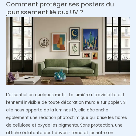
percer
Comment protéger ses posters du
vos
jaunissement lié aux UV ?
murs
:
L’art
de
poser
ses
cadres
au
sol
L’essentiel en quelques mots : La lumière ultraviolette est
l’ennemi invisible de toute décoration murale sur papier. Si
elle nous apporte de la luminosité, elle déclenche
également une réaction photochimique qui brise les fibres
de cellulose et oxyde les pigments. Sans protection, une
affiche éclatante peut devenir terne et jaunâtre en