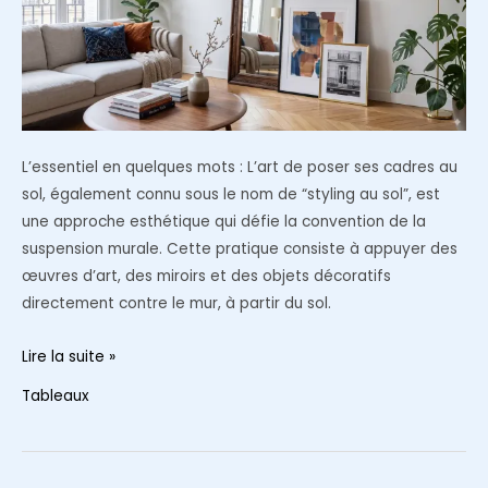
petit
tableau
sur
un
mur
trop
L’essentiel en quelques mots : L’art de poser ses cadres au
vaste
sol, également connu sous le nom de “styling au sol”, est
une approche esthétique qui défie la convention de la
suspension murale. Cette pratique consiste à appuyer des
œuvres d’art, des miroirs et des objets décoratifs
directement contre le mur, à partir du sol.
Pourquoi
Lire la suite »
vous
Tableaux
devriez
arrêter
de