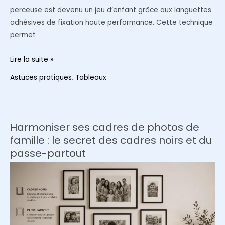
perceuse est devenu un jeu d’enfant grâce aux languettes
adhésives de fixation haute performance. Cette technique
permet
Fixer
Lire la suite »
ses
Astuces pratiques
,
Tableaux
cadres
sans
clous
ni
Harmoniser ses cadres de photos de
vis
famille : le secret des cadres noirs et du
:
passe-partout
la
révolution
des
languettes
adhésives
sur