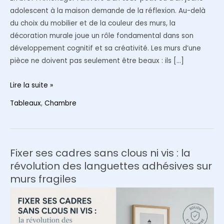
adolescent à la maison demande de la réflexion. Au-delà
du choix du mobilier et de la couleur des murs, la
décoration murale joue un rôle fondamental dans son
développement cognitif et sa créativité. Les murs d’une
pièce ne doivent pas seulement être beaux : ils […]
Comment
Lire la suite »
choisir
Tableaux
,
Chambre
et
intégrer
des
affiches
Fixer ses cadres sans clous ni vis : la
pour
révolution des languettes adhésives sur
la
murs fragiles
chambre
de
votre
enfant