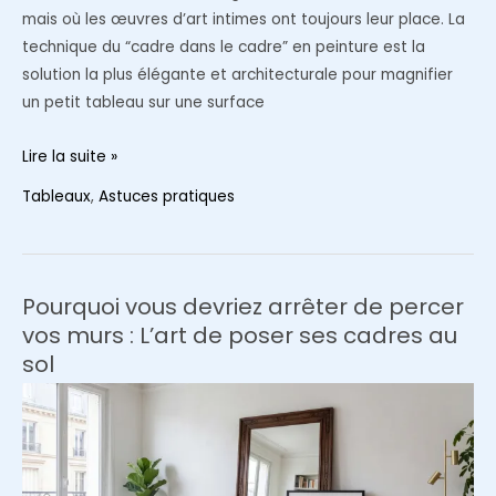
mais où les œuvres d’art intimes ont toujours leur place. La
technique du “cadre dans le cadre” en peinture est la
solution la plus élégante et architecturale pour magnifier
un petit tableau sur une surface
L’espace
Lire la suite »
apprivoisé
Tableaux
,
Astuces pratiques
:
comment
la
technique
Pourquoi vous devriez arrêter de percer
du
vos murs : L’art de poser ses cadres au
“cadre
sol
dans
le
cadre”
valorise
un