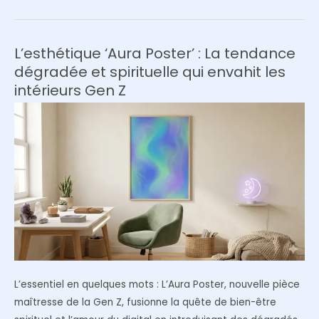
papier
200g
couché
L’esthétique ‘Aura Poster’ : La tendance
mat
dégradée et spirituelle qui envahit les
pour
intérieurs Gen Z
ses
affiches
déco
?
L’essentiel en quelques mots : L’Aura Poster, nouvelle pièce
maîtresse de la Gen Z, fusionne la quête de bien-être