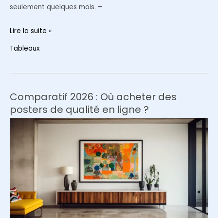
seulement quelques mois. –
Comment
Lire la suite »
protéger
Tableaux
ses
posters
du
jaunissement
Comparatif 2026 : Où acheter des
lié
posters de qualité en ligne ?
aux
UV
?