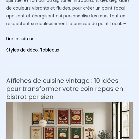
spirituel et l’amour du digital en introduisant des dégradés
de couleurs vibrants et fluides, pour créer un point focal
apaisant et énergisant qui personnalise les murs tout en
respectant scrupuleusement le principe du point focal. –
L’esthétique
Lire la suite »
‘Aura
Styles de déco
,
Tableaux
Poster’
:
La
tendance
Affiches de cuisine vintage : 10 idées
dégradée
pour transformer votre coin repas en
et
bistrot parisien
spirituelle
qui
envahit
les
intérieurs