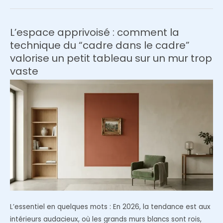
de
photos
de
L’espace apprivoisé : comment la
famille
technique du “cadre dans le cadre”
:
valorise un petit tableau sur un mur trop
le
vaste
secret
des
cadres
noirs
et
du
passe-
partout
L’essentiel en quelques mots : En 2026, la tendance est aux
intérieurs audacieux, où les grands murs blancs sont rois,