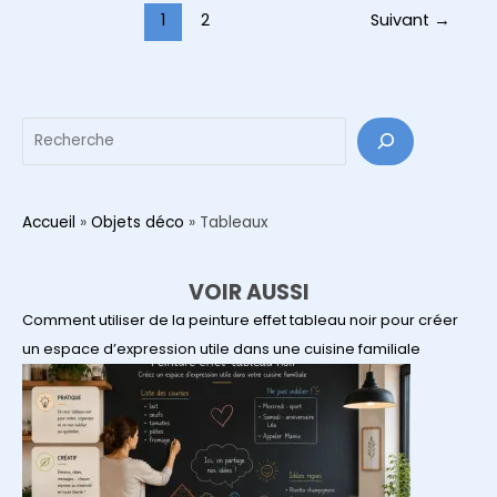
10
Pagination
1
2
Suivant
→
idées
d’article
pour
transformer
votre
Reche
coin
repas
en
Accueil
»
Objets déco
»
Tableaux
bistrot
parisien
VOIR AUSSI
Comment utiliser de la peinture effet tableau noir pour créer
un espace d’expression utile dans une cuisine familiale