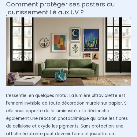
percer
Comment protéger ses posters du
vos
jaunissement lié aux UV ?
murs
:
L’art
de
poser
ses
cadres
au
sol
L’essentiel en quelques mots : La lumière ultraviolette est
l’ennemi invisible de toute décoration murale sur papier. Si
elle nous apporte de la luminosité, elle déclenche
également une réaction photochimique qui brise les fibres
de cellulose et oxyde les pigments. Sans protection, une
affiche éclatante peut devenir terne et jaunâtre en