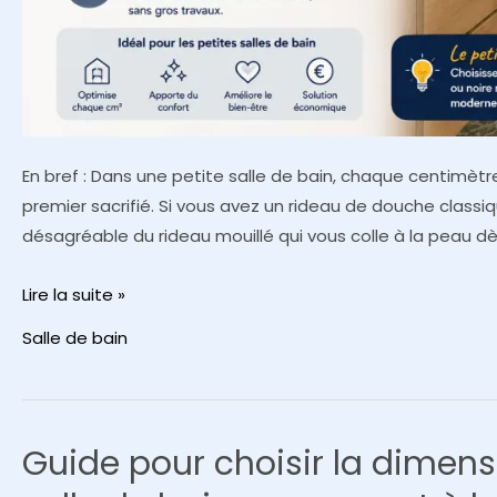
En bref : Dans une petite salle de bain, chaque centimèt
premier sacrifié. Si vous avez un rideau de douche class
désagréable du rideau mouillé qui vous colle à la peau dès
Pourquoi
Lire la suite »
installer
Salle de bain
une
tringle
de
douche
Guide pour choisir la dimens
incurvée