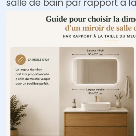
salle de bain par rapport à l
dans
une
petite
salle
de
bain
?