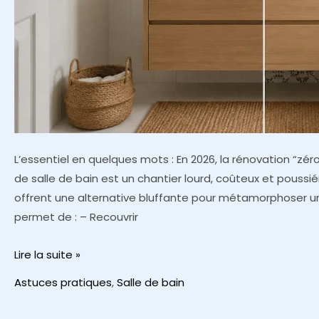
L’essentiel en quelques mots : En 2026, la rénovation “z
de salle de bain est un chantier lourd, coûteux et poussi
offrent une alternative bluffante pour métamorphoser u
permet de : – Recouvrir
Rénover
Lire la suite »
sans
Astuces pratiques
,
Salle de bain
casser
: