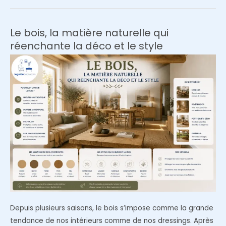
tissu
idéal
pour
Le bois, la matière naturelle qui
votre
réenchante la déco et le style
housse
de
canapé
IKEA
Depuis plusieurs saisons, le bois s’impose comme la grande
tendance de nos intérieurs comme de nos dressings. Après