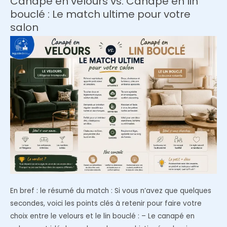
Canapé en velours vs. Canapé en lin
des
bouclé : Le match ultime pour votre
meubles
salon
en
chêne
foncé
pour
moderniser
une
pièce
?
En bref : le résumé du match : Si vous n’avez que quelques
secondes, voici les points clés à retenir pour faire votre
choix entre le velours et le lin bouclé : – Le canapé en