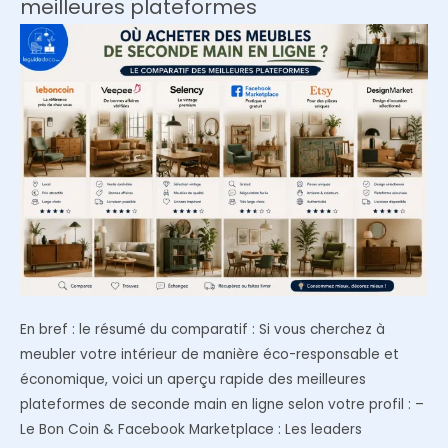
meilleures plateformes
des
chats
et
des
enfants
?
(Le
guide
anti-
griffes
et
taches)
En bref : le résumé du comparatif : Si vous cherchez à
meubler votre intérieur de manière éco-responsable et
économique, voici un aperçu rapide des meilleures
plateformes de seconde main en ligne selon votre profil : –
Le Bon Coin & Facebook Marketplace : Les leaders