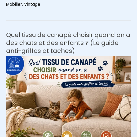
Style
Mobilier
,
Vintage
Esthétique
70s
:
Les
Quel tissu de canapé choisir quand on a
pièces
des chats et des enfants ? (Le guide
vintage
anti-griffes et taches)
incontournables
à
chiner