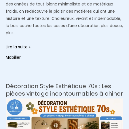
des années de tout-blanc minimaliste et de matériaux
froids, on redécouvre le plaisir des matières qui ont une
histoire et une texture. Chaleureux, vivant et indémodable,
le bois coche toutes les cases d’une décoration plus douce,
plus
Le
Lire la suite »
bois,
Mobilier
la
matière
naturelle
qui
Décoration Style Esthétique 70s : Les
réenchante
pièces vintage incontournables à chiner
la
déco
et
le
style