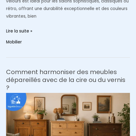
velours est idéal pour les salons sophistiqués, classiques ou
rétro, offrant une durabilité exceptionnelle et des couleurs
vibrantes, bien
Canapé
Lire la suite »
en
Mobilier
velours
vs.
Canapé
en
Comment harmoniser des meubles
lin
dépareillés avec de la cire ou du vernis
bouclé
?
:
Le
match
ultime
pour
votre