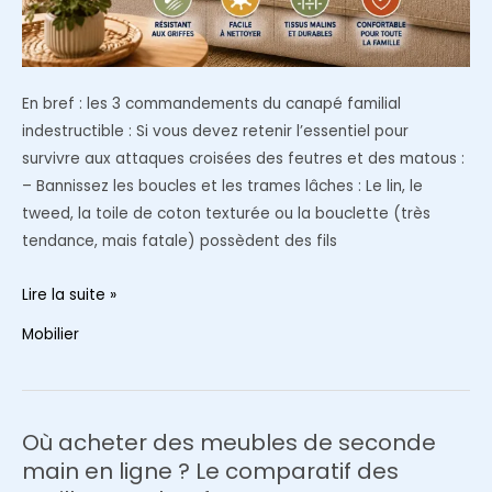
En bref : les 3 commandements du canapé familial
indestructible : Si vous devez retenir l’essentiel pour
survivre aux attaques croisées des feutres et des matous :
– Bannissez les boucles et les trames lâches : Le lin, le
tweed, la toile de coton texturée ou la bouclette (très
tendance, mais fatale) possèdent des fils
Quel
Lire la suite »
tissu
Mobilier
de
canapé
choisir
quand
Où acheter des meubles de seconde
on
main en ligne ? Le comparatif des
a