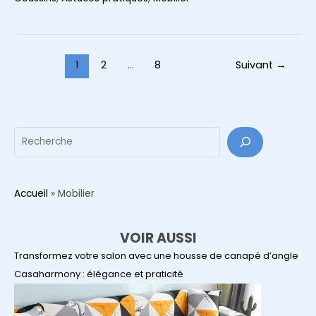
seconde
vie
à
son
Pagination
1
2
…
8
Suivant
→
canapé
d’article
:
le
secret
Reche
des
housses
en
Accueil
»
Mobilier
lin
sur
VOIR AUSSI
mesure
et
Transformez votre salon avec une housse de canapé d’angle
du
Casaharmony : élégance et praticité
mix
de