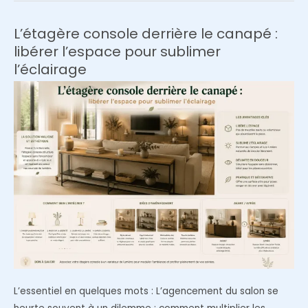
dépareillés
avec
L’étagère console derrière le canapé :
de
libérer l’espace pour sublimer
la
l’éclairage
cire
ou
du
vernis
?
L’essentiel en quelques mots : L’agencement du salon se