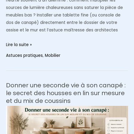
heurte souvent à un dilemme : comment multiplier les
sources de lumière chaleureuses sans saturer la pièce de
meubles bas ? Installer une tablette fine (ou console de
dos de canapé) directement entre le dossier de votre
assise et le mur est l’astuce maîtresse des architectes
L’étagère
Lire la suite »
console
Astuces pratiques
,
Mobilier
derrière
le
canapé
:
Donner une seconde vie à son canapé :
libérer
le secret des housses en lin sur mesure
l’espace
et du mix de coussins
pour
sublimer
l’éclairage