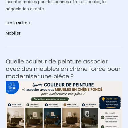
incontournables pour les bonnes affaires locales, la
négociation directe
Où
Lire la suite »
acheter
Mobilier
des
meubles
de
seconde
Quelle couleur de peinture associer
main
avec des meubles en chêne foncé pour
en
moderniser une pièce ?
ligne
?
Le
comparatif
des
meilleures
plateformes