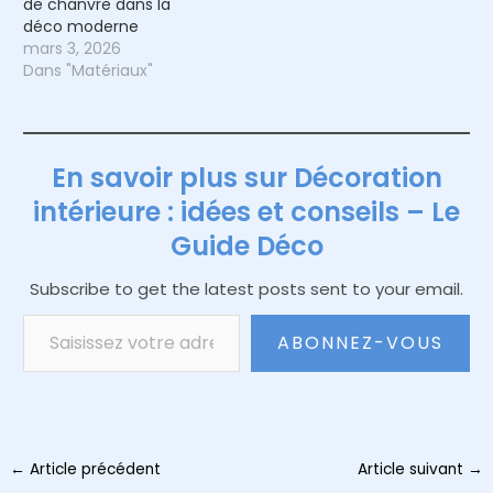
de chanvre dans la
déco moderne
mars 3, 2026
Dans "Matériaux"
En savoir plus sur Décoration
intérieure : idées et conseils – Le
Guide Déco
Subscribe to get the latest posts sent to your email.
Saisissez votre adresse e-mail…
ABONNEZ-VOUS
Navigation
←
Article précédent
Article suivant
→
des