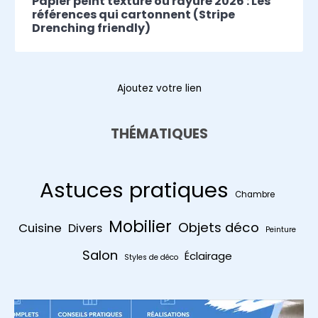
Papier peint texturé ou rayuré 2026 : Les
références qui cartonnent (Stripe
Drenching friendly)
Ajoutez votre lien
THÉMATIQUES
Astuces pratiques
Chambre
Mobilier
Objets déco
Cuisine
Divers
Peinture
Salon
Éclairage
Styles de déco