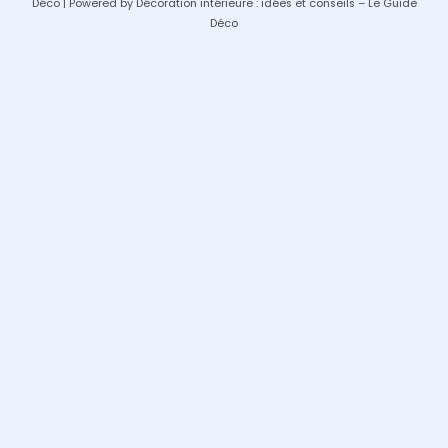
Déco | Powered by Décoration intérieure : idées et conseils – Le Guide
Déco