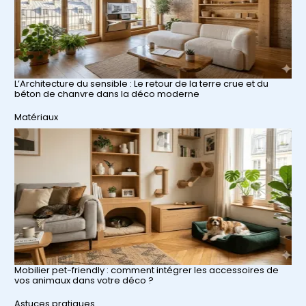
L’Architecture du sensible : Le retour de la terre crue et du
béton de chanvre dans la déco moderne
Par rapport à
Matériaux
Mobilier pet-friendly : comment intégrer les accessoires de
vos animaux dans votre déco ?
Par rapport à
Astuces pratiques