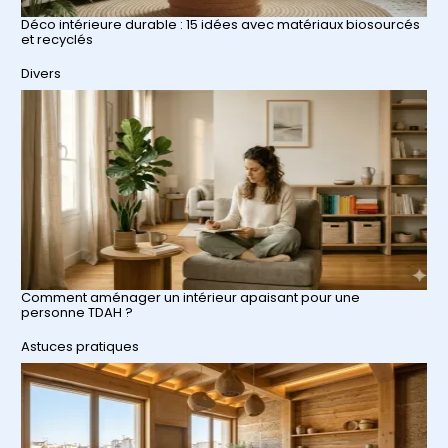
Déco intérieure durable : 15 idées avec matériaux biosourcés
et recyclés
Par rapport à
Divers
Comment aménager un intérieur apaisant pour une
personne TDAH ?
Par rapport à
Astuces pratiques