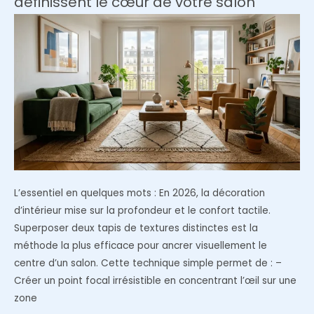
définissent le cœur de votre salon
devenu
l’incontournable
des
intérieurs
bohèmes
et
chics
?
L’essentiel en quelques mots : En 2026, la décoration
d’intérieur mise sur la profondeur et le confort tactile.
Superposer deux tapis de textures distinctes est la
méthode la plus efficace pour ancrer visuellement le
centre d’un salon. Cette technique simple permet de : –
Créer un point focal irrésistible en concentrant l’œil sur une
zone