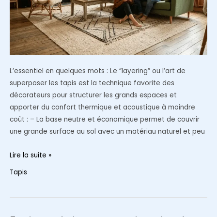
en
2026
L’essentiel en quelques mots : Le “layering” ou l’art de
superposer les tapis est la technique favorite des
décorateurs pour structurer les grands espaces et
apporter du confort thermique et acoustique à moindre
coût : – La base neutre et économique permet de couvrir
une grande surface au sol avec un matériau naturel et peu
Layering
Lire la suite »
de
Tapis
tapis
:
l’astuce
de