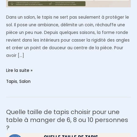
Dans un salon, le tapis ne sert pas seulement à protéger le
sol. Il pose une ambiance, délimite un coin, réchauffe une
pièce un peu nue. Depuis quelques saisons, la forme ronde
revient dans les intérieurs pour casser la rigidité des angles
et créer un point de douceur au centre de la pièce. Pour
avoir […]
Le
Lire la suite »
tapis
Tapis
,
Salon
rond,
la
forme
qui
Quelle taille de tapis choisir pour une
adoucit
table à manger de 6, 8 ou 10 personnes
et
?
structure