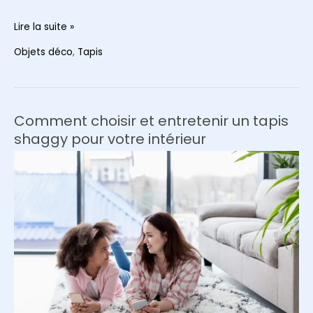
5
Lire la suite »
raisons
Objets déco
,
Tapis
d’ajouter
un
tapis
en
Comment choisir et entretenir un tapis
jute
shaggy pour votre intérieur
à
votre
décoration
intérieure