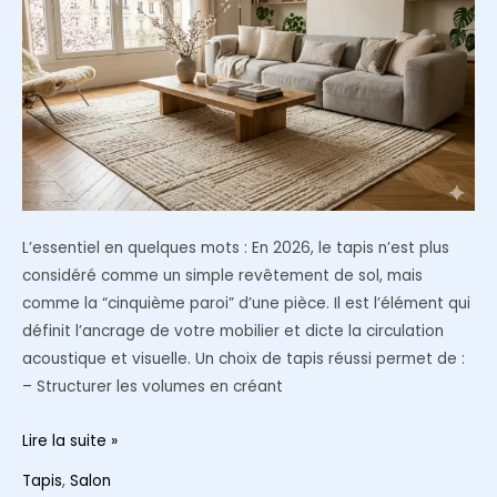
dans
une
pièce
de
vie
ouverte
L’essentiel en quelques mots : En 2026, le tapis n’est plus
considéré comme un simple revêtement de sol, mais
comme la “cinquième paroi” d’une pièce. Il est l’élément qui
définit l’ancrage de votre mobilier et dicte la circulation
acoustique et visuelle. Un choix de tapis réussi permet de :
– Structurer les volumes en créant
Tapis
Lire la suite »
de
Tapis
,
Salon
salon