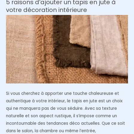
5 raisons d’ajouter un tapis en jute à
pro
votre décoration intérieure
pour
réchauffer
un
grand
salon
sans
se
ruiner
Si vous cherchez à apporter une touche chaleureuse et
authentique à votre intérieur, le tapis en jute est un choix
qui ne manquera pas de vous séduire. Avec sa texture
naturelle et son aspect rustique, il s’impose comme un
incontournable des tendances déco actuelles. Que ce soit
dans le salon, la chambre ou même l’entrée,