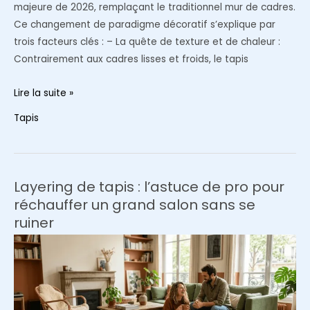
majeure de 2026, remplaçant le traditionnel mur de cadres.
Ce changement de paradigme décoratif s’explique par
trois facteurs clés : – La quête de texture et de chaleur :
Contrairement aux cadres lisses et froids, le tapis
Décoration
Lire la suite »
murale
Tapis
textile
:
Pourquoi
le
Layering de tapis : l’astuce de pro pour
tapis
réchauffer un grand salon sans se
suspendu
ruiner
détrône
le
mur
de
cadres