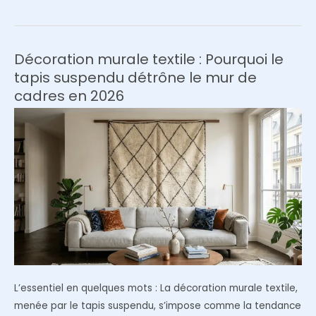
:
le
guide
Décoration murale textile : Pourquoi le
ultime
tapis suspendu détrône le mur de
2026
cadres en 2026
pour
choisir
la
taille,
la
matière
et
le
style
L’essentiel en quelques mots : La décoration murale textile,
menée par le tapis suspendu, s’impose comme la tendance