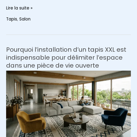
L’art
Lire la suite »
de
Tapis
,
Salon
la
superposition
:
comment
Pourquoi l’installation d’un tapis XXL est
deux
indispensable pour délimiter l’espace
tapis
dans une pièce de vie ouverte
de
textures
différentes
définissent
le
cœur
de
votre
salon