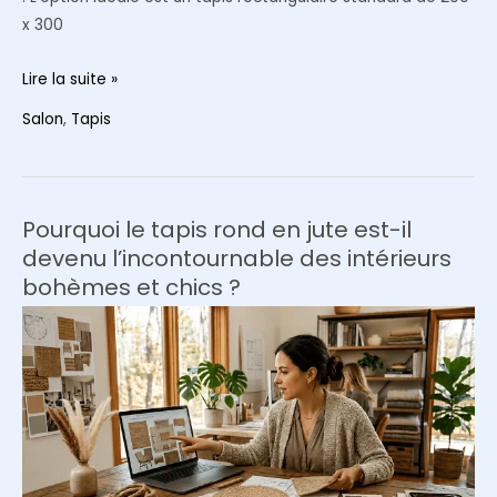
x 300
Quelle
Lire la suite »
taille
Salon
,
Tapis
de
tapis
choisir
pour
Pourquoi le tapis rond en jute est-il
une
devenu l’incontournable des intérieurs
table
bohèmes et chics ?
à
manger
de
6,
8
ou
10
personnes