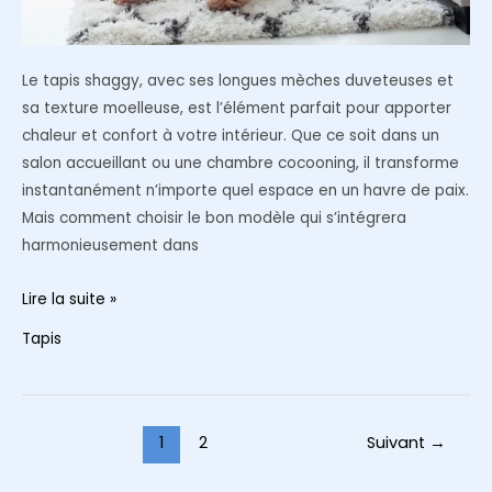
Le tapis shaggy, avec ses longues mèches duveteuses et
sa texture moelleuse, est l’élément parfait pour apporter
chaleur et confort à votre intérieur. Que ce soit dans un
salon accueillant ou une chambre cocooning, il transforme
instantanément n’importe quel espace en un havre de paix.
Mais comment choisir le bon modèle qui s’intégrera
harmonieusement dans
Comment
Lire la suite »
choisir
Tapis
et
entretenir
un
tapis
Pagination
1
2
Suivant
→
shaggy
d’article
pour