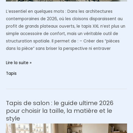
L’essentiel en quelques mots : Dans les architectures
contemporaines de 2026, où les cloisons disparaissent au
profit de grands plateaux ouverts, le tapis XXL n’est plus un
simple accessoire de confort, mais un véritable outil de
structuration spatiale. Il permet de : – Créer des “pièces
dans la pièce” sans briser la perspective ni entraver
Pourquoi
Lire la suite »
l’installation
Tapis
d’un
tapis
XXL
est
Tapis de salon : le guide ultime 2026
indispensable
pour choisir la taille, la matière et le
pour
style
délimiter
l’espace