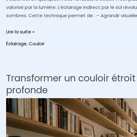
valorisé par la lumière. L’éclairage indirect par le sol ré
sombres. Cette technique permet de : – Agrandir visuell
Les
Lire la suite »
avantages
Éclairage
,
Couloir
de
l’éclairage
indirect
par
Transformer un couloir étroi
le
profonde
sol
pour
baliser
un
couloir
et