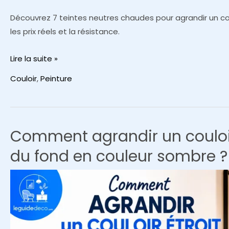
Découvrez 7 teintes neutres chaudes pour agrandir un cou
les prix réels et la résistance.
7
Lire la suite »
peintures
Couloir
,
Peinture
neutres
parfaites
pour
éclairer
Comment agrandir un couloir
un
du fond en couleur sombre ?
couloir
sombre