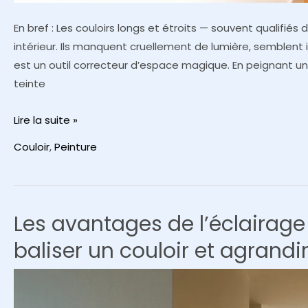
En bref : Les couloirs longs et étroits — souvent qualifié
intérieur. Ils manquent cruellement de lumière, semblent
est un outil correcteur d’espace magique. En peignant un
teinte
Comment
Lire la suite »
agrandir
Couloir
,
Peinture
un
couloir
étroit
en
Les avantages de l’éclairage 
peignant
baliser un couloir et agrandi
le
mur
du
fond