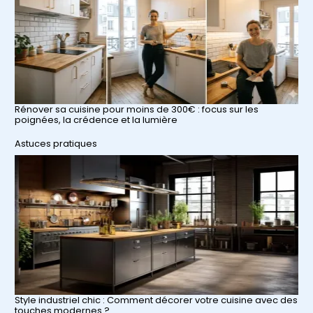
Rénover sa cuisine pour moins de 300€ : focus sur les
poignées, la crédence et la lumière
Par rapport à
Astuces pratiques
Style industriel chic : Comment décorer votre cuisine avec des
touches modernes ?