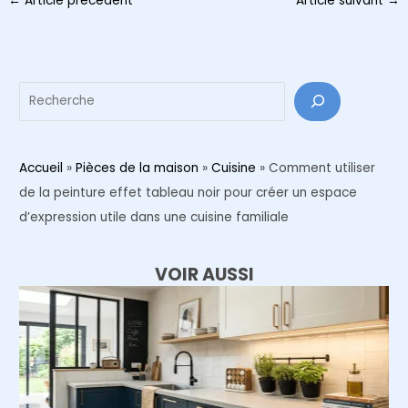
←
Article précédent
Article suivant
→
des
articles
Reche
Accueil
»
Pièces de la maison
»
Cuisine
»
Comment utiliser
de la peinture effet tableau noir pour créer un espace
d’expression utile dans une cuisine familiale
VOIR AUSSI