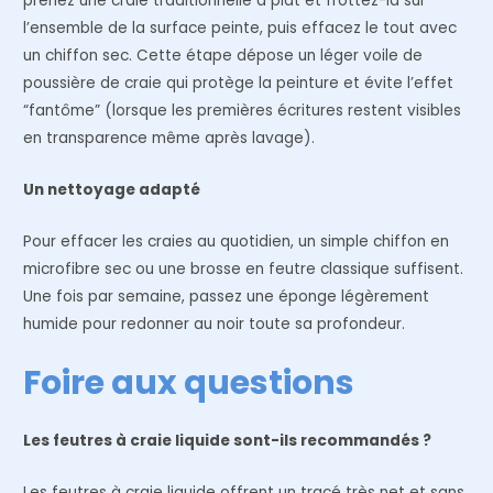
prenez une craie traditionnelle à plat et frottez-la sur
l’ensemble de la surface peinte, puis effacez le tout avec
un chiffon sec. Cette étape dépose un léger voile de
poussière de craie qui protège la peinture et évite l’effet
“fantôme” (lorsque les premières écritures restent visibles
en transparence même après lavage).
Un nettoyage adapté
Pour effacer les craies au quotidien, un simple chiffon en
microfibre sec ou une brosse en feutre classique suffisent.
Une fois par semaine, passez une éponge légèrement
humide pour redonner au noir toute sa profondeur.
Foire aux questions
Les feutres à craie liquide sont-ils recommandés ?
Les feutres à craie liquide offrent un tracé très net et sans