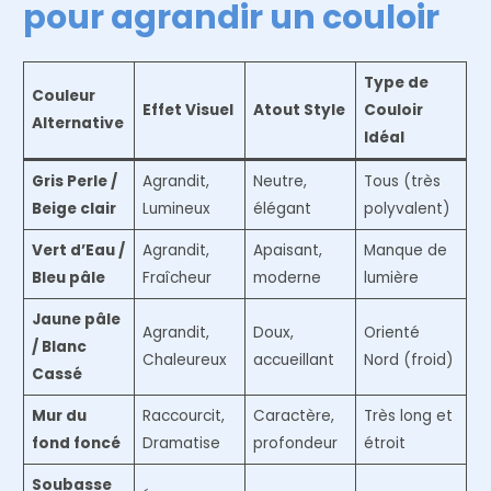
pour agrandir un couloir
Type de
Couleur
Effet Visuel
Atout Style
Couloir
Alternative
Idéal
Gris Perle /
Agrandit,
Neutre,
Tous (très
Beige clair
Lumineux
élégant
polyvalent)
Vert d’Eau /
Agrandit,
Apaisant,
Manque de
Bleu pâle
Fraîcheur
moderne
lumière
Jaune pâle
Agrandit,
Doux,
Orienté
/ Blanc
Chaleureux
accueillant
Nord (froid)
Cassé
Mur du
Raccourcit,
Caractère,
Très long et
fond foncé
Dramatise
profondeur
étroit
Soubasse