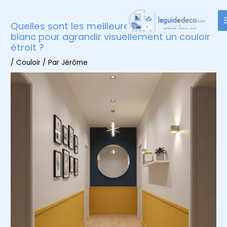
Aller
au
Quelles sont les meilleures alternatives au
contenu
blanc pour agrandir visuellement un couloir
étroit ?
/
Couloir
/ Par
Jérôme