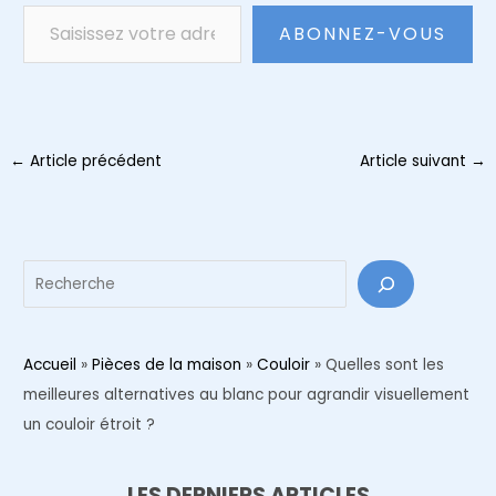
Saisissez votre adresse e-mail…
ABONNEZ-VOUS
Navigation
←
Article précédent
Article suivant
→
des
articles
Reche
Accueil
»
Pièces de la maison
»
Couloir
»
Quelles sont les
meilleures alternatives au blanc pour agrandir visuellement
un couloir étroit ?
LES DERNIERS ARTICLES