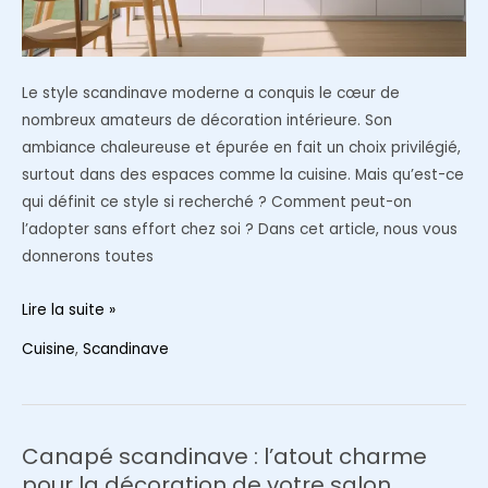
Le style scandinave moderne a conquis le cœur de
nombreux amateurs de décoration intérieure. Son
ambiance chaleureuse et épurée en fait un choix privilégié,
surtout dans des espaces comme la cuisine. Mais qu’est-ce
qui définit ce style si recherché ? Comment peut-on
l’adopter sans effort chez soi ? Dans cet article, nous vous
donnerons toutes
Style
Lire la suite »
scandinave
Cuisine
,
Scandinave
moderne
:
Comment
l’adapter
Canapé scandinave : l’atout charme
à
pour la décoration de votre salon