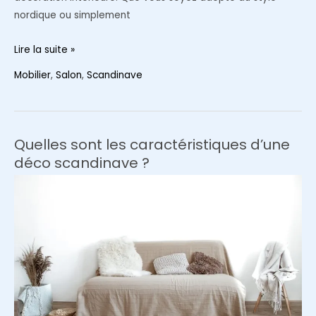
nordique ou simplement
Canapé
Lire la suite »
scandinave
Mobilier
,
Salon
,
Scandinave
:
l’atout
charme
pour
Quelles sont les caractéristiques d’une
la
déco scandinave ?
décoration
de
votre
salon