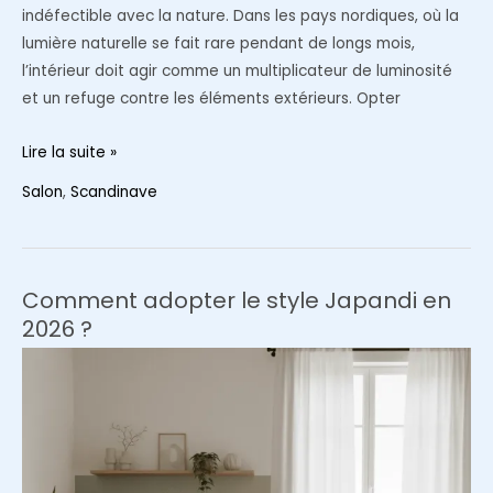
indéfectible avec la nature. Dans les pays nordiques, où la
lumière naturelle se fait rare pendant de longs mois,
l’intérieur doit agir comme un multiplicateur de luminosité
et un refuge contre les éléments extérieurs. Opter
Comment
Lire la suite »
décorer
Salon
,
Scandinave
un
salon
en
style
Comment adopter le style Japandi en
scandinave
2026 ?
:
le
guide
complet
du
renouveau