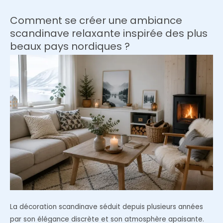
est-
elle
Comment se créer une ambiance
ringarde
scandinave relaxante inspirée des plus
?
beaux pays nordiques ?
L’avis
de
notre
rédaction
La décoration scandinave séduit depuis plusieurs années
par son élégance discrète et son atmosphère apaisante.