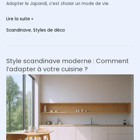
Adopter le Japandi, c’est choisir un mode de vie.
Comment
Lire la suite »
adopter
Scandinave
,
Styles de déco
le
style
Japandi
en
Style scandinave moderne : Comment
2026
l’adapter à votre cuisine ?
?