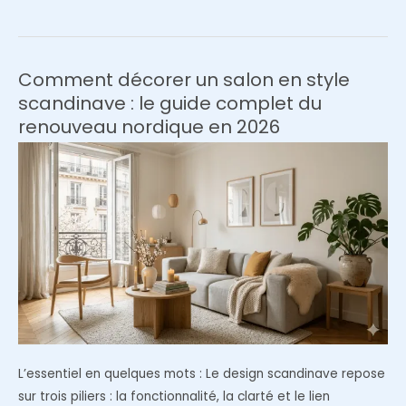
l’habillage
d’un
grand
mur
Comment décorer un salon en style
vide
scandinave : le guide complet du
avec
renouveau nordique en 2026
des
tasseaux
de
bois
acoustiques
pour
un
style
scandinave
L’essentiel en quelques mots : Le design scandinave repose
sur trois piliers : la fonctionnalité, la clarté et le lien