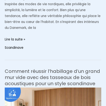
Inspirée des modes de vie nordiques, elle privilégie la
simplicité, la lumière et le confort. Bien plus qu’une
tendance, elle reflète une véritable philosophie qui place le
bien-être au cœur de l’habitat. En s’inspirant des intérieurs
du Danemark, de la
Comment
Lire la suite »
se
Scandinave
créer
une
ambiance
scandinave
Comment réussir l’habillage d’un grand
relaxante
mur vide avec des tasseaux de bois
inspirée
acoustiques pour un style scandinave
des
plus
beaux
pays