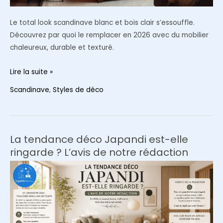
Le total look scandinave blanc et bois clair s’essouffle.
Découvrez par quoi le remplacer en 2026 avec du mobilier
chaleureux, durable et texturé.
Le
Lire la suite »
scandinave
Scandinave
,
Styles de déco
est-
il
démodé
en
La tendance déco Japandi est-elle
2026
ringarde ? L’avis de notre rédaction
?
3
styles
à
adopter