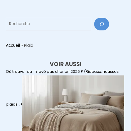
de
vos
soirées
Reche
d’hiver
:
comment
le
Accueil
»
Plaid
choisir
?
VOIR AUSSI
Où trouver du lin lavé pas cher en 2026 ? (Rideaux, housses,
plaids…)