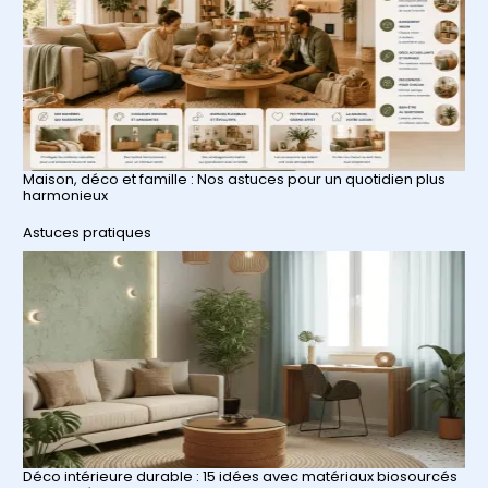
Maison, déco et famille : Nos astuces pour un quotidien plus
harmonieux
Par rapport à
Astuces pratiques
Déco intérieure durable : 15 idées avec matériaux biosourcés