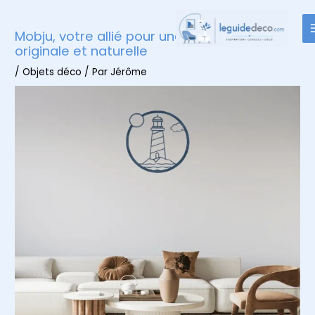
Aller
au
Mobju, votre allié pour une décoration
contenu
originale et naturelle
/
Objets déco
/ Par
Jérôme