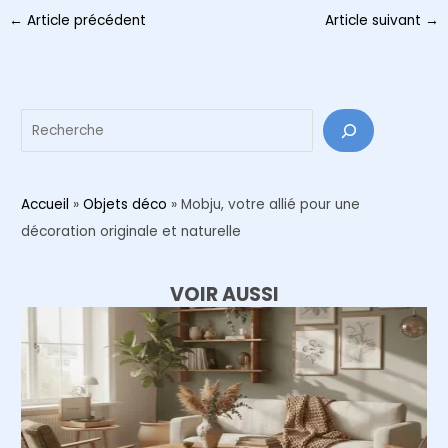
Navigation
←
Article précédent
Article suivant
→
des
articles
Reche
Accueil
»
Objets déco
»
Mobju, votre allié pour une
décoration originale et naturelle
VOIR AUSSI