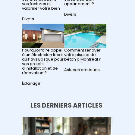
vos factures et
appartement ?
valoriser votre bien
Par rapport à
Divers
Par rapport à
Divers
Pourquoi faire appel
Comment rénover
à un électricien local
votre piscine de
au Pays Basque pour
béton à Montréal ?
vos projets
d’installation et de
Par rapport à
Astuces pratiques
rénovation ?
Par rapport à
Éclairage
LES DERNIERS ARTICLES