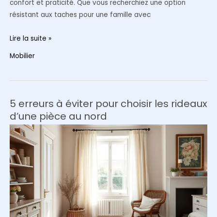
confort et praticité. Que vous recherchiez une option
résistant aux taches pour une famille avec
Comment
Lire la suite »
choisir
Mobilier
le
tissu
idéal
pour
5 erreurs à éviter pour choisir les rideaux
votre
d’une pièce au nord
housse
de
canapé
IKEA