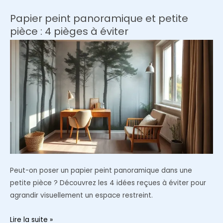
choisir
un
Papier peint panoramique et petite
bon
pièce : 4 pièges à éviter
canapé
convertible
?
Peut-on poser un papier peint panoramique dans une
petite pièce ? Découvrez les 4 idées reçues à éviter pour
agrandir visuellement un espace restreint.
Papier
Lire la suite »