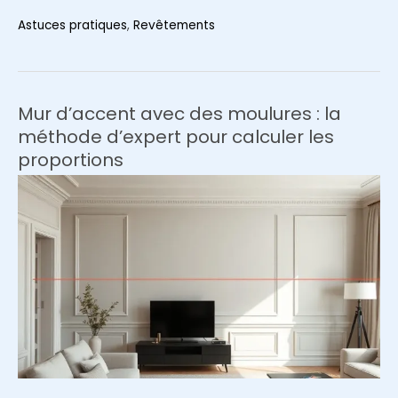
peint
Astuces pratiques
,
Revêtements
panoramique
et
petite
pièce
Mur d’accent avec des moulures : la
:
méthode d’expert pour calculer les
4
proportions
pièges
à
éviter