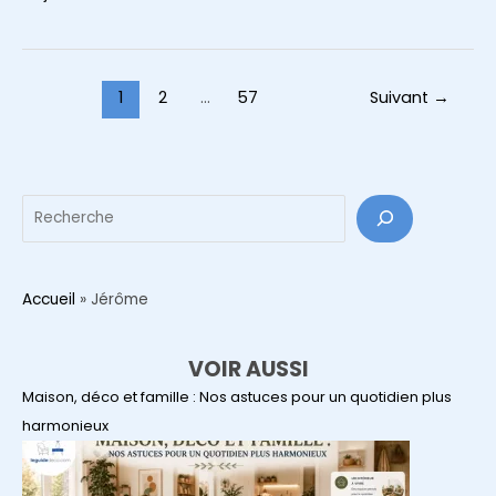
un
intérieur
chaleureux
?
Pagination
1
2
…
57
Suivant
→
9
d’article
détails
qui
transforment
Reche
vraiment
votre
maison
Accueil
»
Jérôme
VOIR AUSSI
Maison, déco et famille : Nos astuces pour un quotidien plus
harmonieux