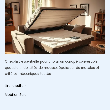
à
manger
solide
?
Checklist essentielle pour choisir un canapé convertible
quotidien : densités de mousse, épaisseur du matelas et
critères mécaniques testés.
Checklist
Lire la suite »
2026
Mobilier
,
Salon
:
comment