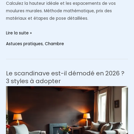
Calculez la hauteur idéale et les espacements de vos
moulures murales. Méthode mathématique, prix des
matériaux et étapes de pose détaillées.
Mur
Lire la suite »
d’accent
Astuces pratiques
,
Chambre
avec
des
moulures
:
Le scandinave est-il démodé en 2026 ?
la
3 styles à adopter
méthode
d’expert
pour
calculer
les
proportions