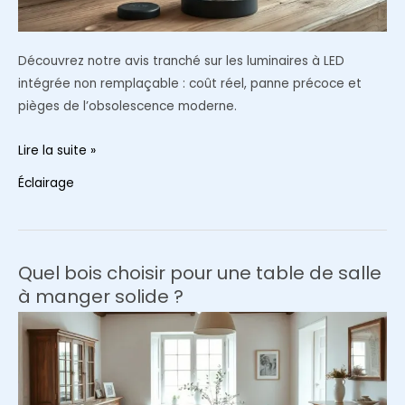
Découvrez notre avis tranché sur les luminaires à LED
intégrée non remplaçable : coût réel, panne précoce et
pièges de l’obsolescence moderne.
Faut-
Lire la suite »
il
Éclairage
éviter
les
luminaires
à
Quel bois choisir pour une table de salle
LED
à manger solide ?
intégrée
en
2026
?