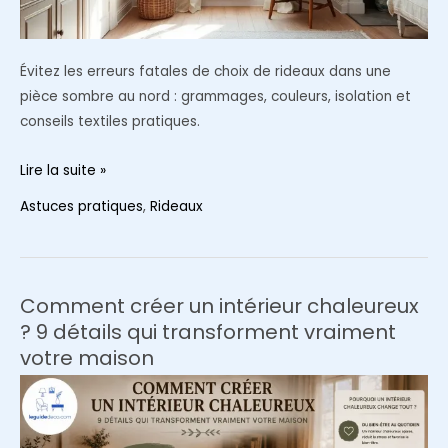
Évitez les erreurs fatales de choix de rideaux dans une
pièce sombre au nord : grammages, couleurs, isolation et
conseils textiles pratiques.
5
Lire la suite »
erreurs
Astuces pratiques
,
Rideaux
à
éviter
pour
choisir
Comment créer un intérieur chaleureux
les
? 9 détails qui transforment vraiment
rideaux
votre maison
d’une
pièce
au
nord