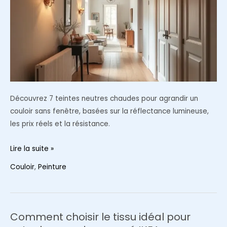
à
adopter
Découvrez 7 teintes neutres chaudes pour agrandir un
couloir sans fenêtre, basées sur la réflectance lumineuse,
les prix réels et la résistance.
7
Lire la suite »
peintures
Couloir
,
Peinture
neutres
parfaites
pour
éclairer
Comment choisir le tissu idéal pour
un