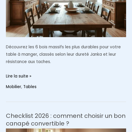
Découvrez les 6 bois massifs les plus durables pour votre
table à manger, classés selon leur dureté Janka et leur
résistance aux taches.
Quel
Lire la suite »
bois
Mobilier
,
Tables
choisir
pour
une
table
Checklist 2026 : comment choisir un bon
de
canapé convertible ?
salle