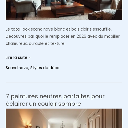
Le total look scandinave blanc et bois clair s’essouffle.
Découvrez par quoi le remplacer en 2026 avec du mobilier
chaleureux, durable et texturé.
Le
Lire la suite »
scandinave
Scandinave
,
Styles de déco
est-
il
démodé
en
7 peintures neutres parfaites pour
2026
éclairer un couloir sombre
?
3
styles