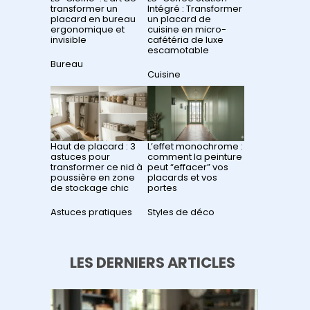
transformer un
Intégré : Transformer
placard en bureau
un placard de
ergonomique et
cuisine en micro-
invisible
cafétéria de luxe
escamotable
Par rapport à
Bureau
Par rapport à
Cuisine
Haut de placard : 3
L’effet monochrome :
astuces pour
comment la peinture
transformer ce nid à
peut “effacer” vos
poussière en zone
placards et vos
de stockage chic
portes
Par rapport à
Astuces pratiques
Par rapport à
Styles de déco
LES DERNIERS ARTICLES