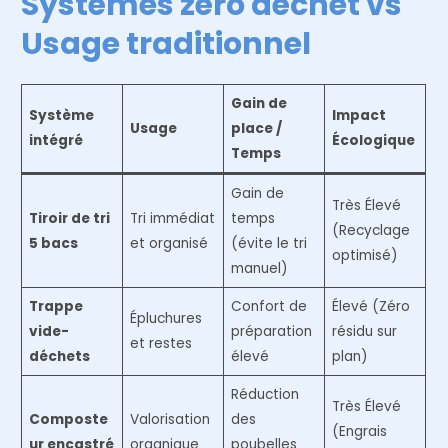
Systèmes zéro déchet vs
Usage traditionnel
Gain de
Système
Impact
Usage
place /
intégré
Écologique
Temps
Gain de
Très Élevé
Tiroir de tri
Tri immédiat
temps
(Recyclage
5 bacs
et organisé
(évite le tri
optimisé)
manuel)
Trappe
Confort de
Élevé (Zéro
Épluchures
vide-
préparation
résidu sur
et restes
déchets
élevé
plan)
Réduction
Très Élevé
Composte
Valorisation
des
(Engrais
ur encastré
organique
poubelles