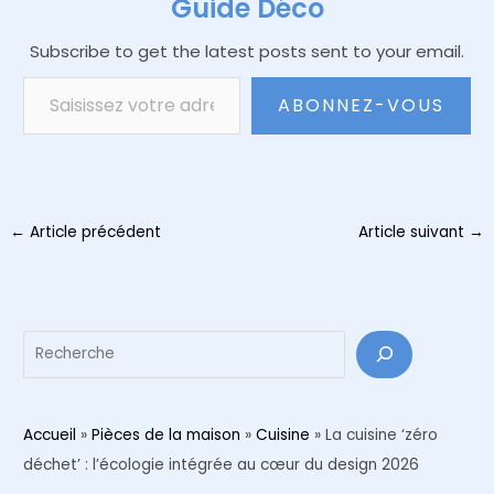
Guide Déco
Subscribe to get the latest posts sent to your email.
Saisissez votre adresse e-mail…
ABONNEZ-VOUS
Navigation
←
Article précédent
Article suivant
→
des
articles
Reche
Accueil
»
Pièces de la maison
»
Cuisine
»
La cuisine ‘zéro
déchet’ : l’écologie intégrée au cœur du design 2026