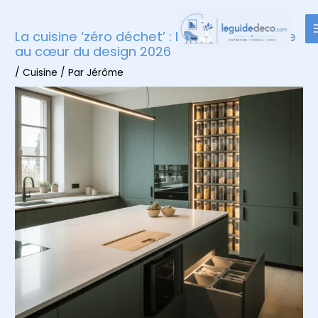
Aller
au
La cuisine ‘zéro déchet’ : l’écologie intégrée
contenu
au cœur du design 2026
/
Cuisine
/ Par
Jérôme