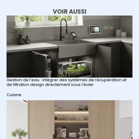
VOIR AUSSI
Gestion de l’eau : intégrer des systèmes de récupération et
de filtration design directement sous l’évier
Par rapport à
Cuisine