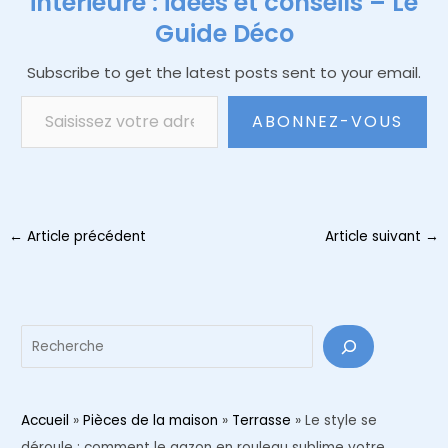
intérieure : idées et conseils – Le
Guide Déco
Subscribe to get the latest posts sent to your email.
Saisissez votre adresse e-mail…
ABONNEZ-VOUS
Navigation
←
Article précédent
Article suivant
→
des
articles
Reche
Accueil
»
Pièces de la maison
»
Terrasse
»
Le style se
déroule : comment le gazon en rouleau sublime votre