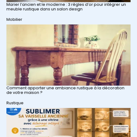
Marier l’ancien et le moderne : 3 règles d’or pour intégrer un
meuble rustique dans un salon design
Par rapport à
Mobilier
Comment apporter une ambiance rustique à la décoration
de votre maison ?
Par rapport à
Rustique