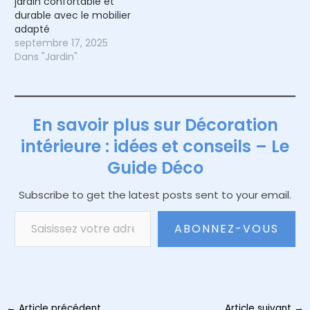
jardin confortable et
durable avec le mobilier
adapté
septembre 17, 2025
Dans "Jardin"
En savoir plus sur Décoration
intérieure : idées et conseils – Le
Guide Déco
Subscribe to get the latest posts sent to your email.
Saisissez votre adresse e-mail…
ABONNEZ-VOUS
Navigation
←
Article précédent
Article suivant
→