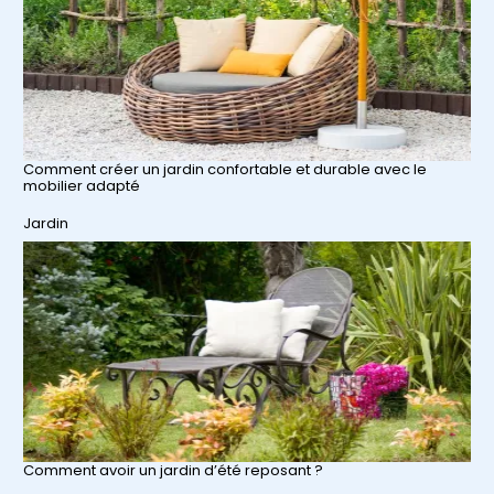
Comment créer un jardin confortable et durable avec le
mobilier adapté
Par rapport à
Jardin
Comment avoir un jardin d’été reposant ?