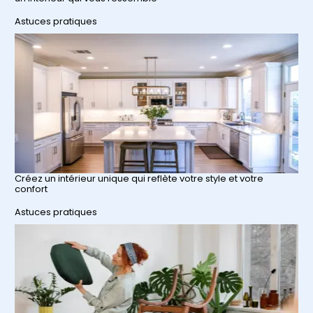
Par rapport à
Astuces pratiques
Créez un intérieur unique qui reflète votre style et votre
confort
Par rapport à
Astuces pratiques