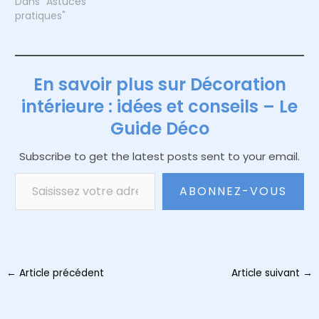
Dans "Astuces
pratiques"
En savoir plus sur Décoration
intérieure : idées et conseils – Le
Guide Déco
Subscribe to get the latest posts sent to your email.
Saisissez votre adresse e-mail…
ABONNEZ-VOUS
Navigation
←
Article précédent
Article suivant
→
des
articles