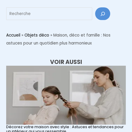
Reche
Accueil
»
Objets déco
»
Maison, déco et famille : Nos
astuces pour un quotidien plus harmonieux
VOIR AUSSI
Décorez votre maison avec style : Astuces et tendances pour
un intérieur qui vous ressemble