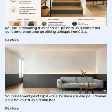
Réussir le relooking d’un escalier : peindre uniquement les
contremarches pour un effet graphique immédiat
Par rapport à
Peinture
Soubassement peint (split wall) : L’astuce visuelle pour donner
de la hauteur à un plafond bas
Par rapport à
Peinture