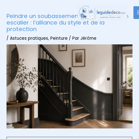
Aller
au
Peindre un soubassement sombre dans un
contenu
escalier : l’alliance du style et de la
protection
/
Astuces pratiques
,
Peinture
/ Par
Jérôme