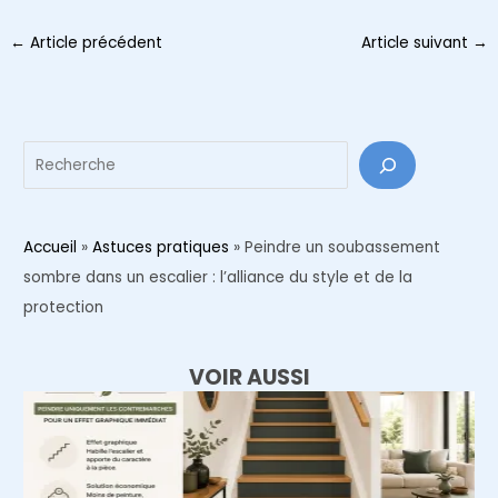
Navigation
←
Article précédent
Article suivant
→
des
articles
Reche
Accueil
»
Astuces pratiques
»
Peindre un soubassement
sombre dans un escalier : l’alliance du style et de la
protection
VOIR AUSSI