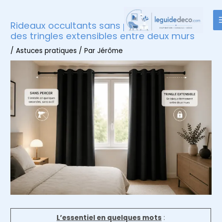
Aller
au
Rideaux occultants sans percer : la magie
contenu
des tringles extensibles entre deux murs
/
Astuces pratiques
/ Par
Jérôme
L’essentiel en quelques mots
: