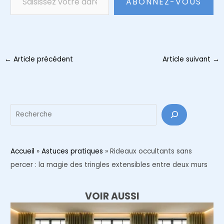
ABONNEZ-VOUS
Navigation
←
Article précédent
Article suivant
→
des
articles
Reche
Accueil
»
Astuces pratiques
»
Rideaux occultants sans
percer : la magie des tringles extensibles entre deux murs
VOIR AUSSI