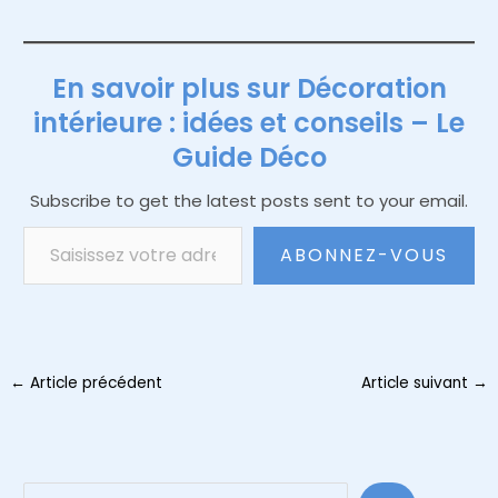
En savoir plus sur Décoration
intérieure : idées et conseils – Le
Guide Déco
Subscribe to get the latest posts sent to your email.
Saisissez votre adresse e-mail…
ABONNEZ-VOUS
Navigation
←
Article précédent
Article suivant
→
des
articles
Reche