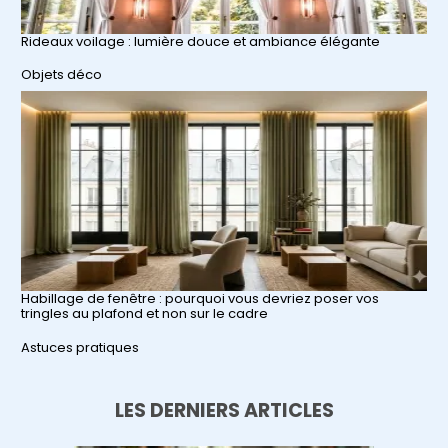
Rideaux voilage : lumière douce et ambiance élégante
Par rapport à
Objets déco
Habillage de fenêtre : pourquoi vous devriez poser vos
tringles au plafond et non sur le cadre
Par rapport à
Astuces pratiques
LES DERNIERS ARTICLES