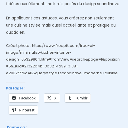
fidèles aux éléments naturels prisés du design scandinave.
En appliquant ces astuces, vous créerez non seulement
une cuisine stylée mais aussi accueillante et pratique au
quotidien.
Crédit photo : https://www.freepik.com/free-ai-
image/minimalist-kitchen-interior-
design_65329804.htm#fromView=search&page=1&position
=5&uuid=21b22a4b-3a82-4a39-b138-
e2032f776c48&query=style+scandinave+moderne+cuisine
Partager :
Facebook
X
Tumblr
Pinterest
J’aime ça :