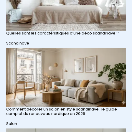
Quelles sont les caractéristiques d’une déco scandinave ?
Par rapport à
Scandinave
Comment décorer un salon en style scandinave : le guide
complet du renouveau nordique en 2026
Par rapport à
Salon