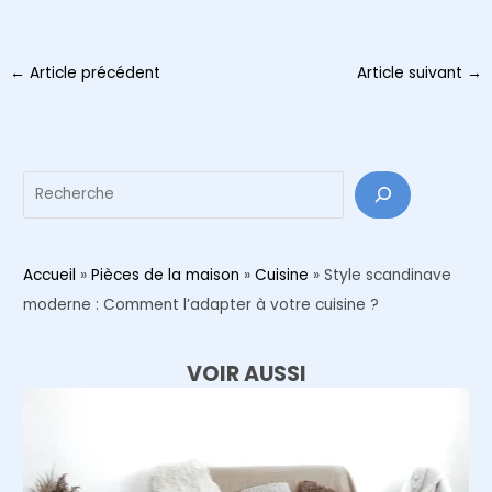
Navigation
←
Article précédent
Article suivant
→
des
articles
Reche
Accueil
»
Pièces de la maison
»
Cuisine
»
Style scandinave
moderne : Comment l’adapter à votre cuisine ?
VOIR AUSSI