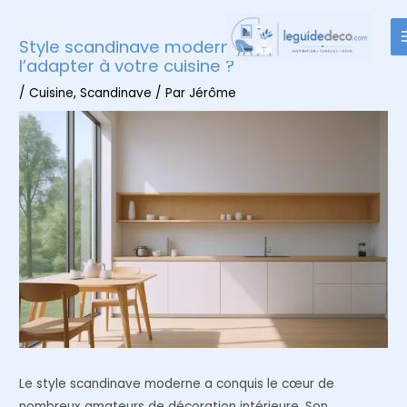
Aller
au
Style scandinave moderne : Comment
contenu
l’adapter à votre cuisine ?
/
Cuisine
,
Scandinave
/ Par
Jérôme
Le style scandinave moderne a conquis le cœur de
nombreux amateurs de décoration intérieure. Son