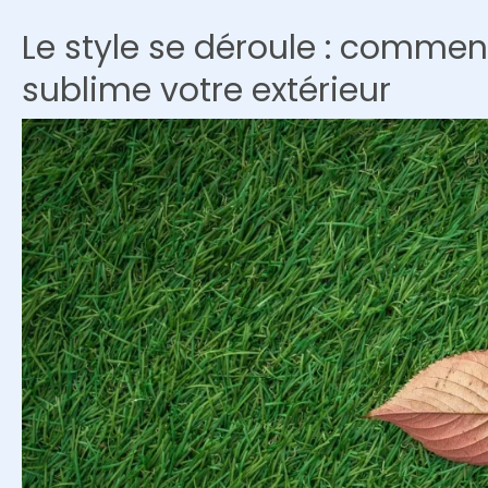
ombragé
Le style se déroule : commen
pour
sublime votre extérieur
l’été
confortablement