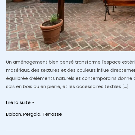
Un aménagement bien pensé transforme l’espace extérie
matériaux, des textures et des couleurs influe directeme
équilibrée d’éléments naturels et contemporains donne du
sols en bois ou en pierre, et les accessoires textiles […]
Aménager
Lire la suite »
un
Balcon
,
Pergola
,
Terrasse
extérieur
agréable
et