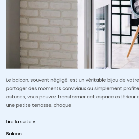
Le balcon, souvent négligé, est un véritable bijou de vot
partager des moments conviviaux ou simplement profiter 
astuces, vous pouvez transformer cet espace extérieur e
une petite terrasse, chaque
Comment
Lire la suite »
décorer
Balcon
son