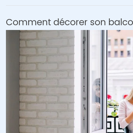
déroule
:
comment
Comment décorer son balco
le
gazon
en
rouleau
sublime
votre
extérieur