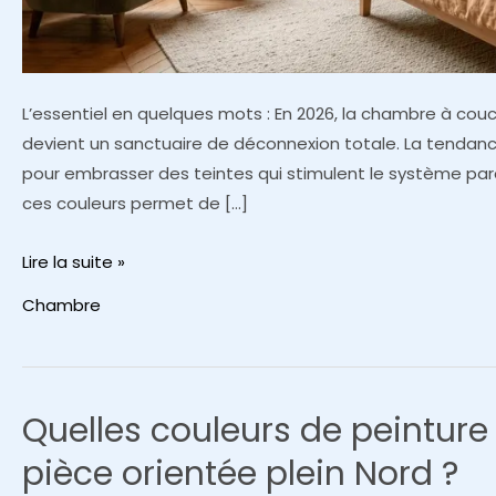
L’essentiel en quelques mots : En 2026, la chambre à couc
devient un sanctuaire de déconnexion totale. La tendance
pour embrasser des teintes qui stimulent le système pa
ces couleurs permet de […]
Les
Lire la suite »
10
Chambre
couleurs
tendance
pour
une
Quelles couleurs de peinture 
chambre
pièce orientée plein Nord ?
cozy