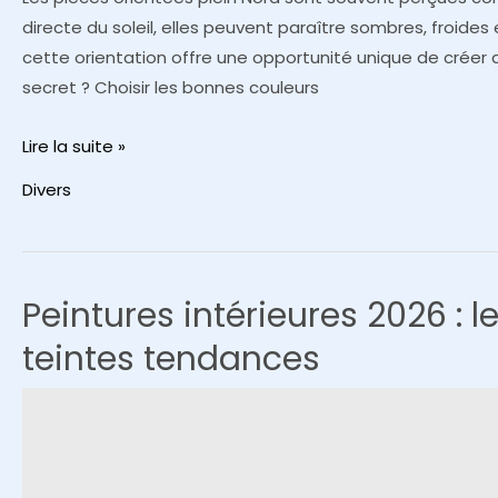
directe du soleil, elles peuvent paraître sombres, froides e
cette orientation offre une opportunité unique de créer
secret ? Choisir les bonnes couleurs
Quelles
Lire la suite »
couleurs
Divers
de
peinture
choisir
pour
Peintures intérieures 2026 : 
illuminer
teintes tendances
une
pièce
orientée
plein
Nord