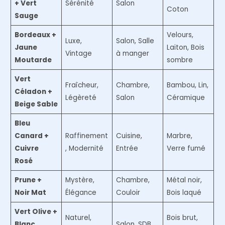
+ Vert
Sérénité
Salon
Coton
Sauge
Bordeaux +
Velours,
Luxe,
Salon, Salle
Jaune
Laiton, Bois
Vintage
à manger
Moutarde
sombre
Vert
Fraîcheur,
Chambre,
Bambou, Lin,
Céladon +
Légèreté
Salon
Céramique
Beige Sable
Bleu
Canard +
Raffinement
Cuisine,
Marbre,
Cuivre
, Modernité
Entrée
Verre fumé
Rosé
Prune +
Mystère,
Chambre,
Métal noir,
Noir Mat
Élégance
Couloir
Bois laqué
Vert Olive +
Naturel,
Bois brut,
Blanc
Salon, SDB