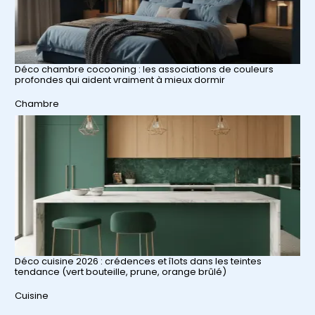
Déco chambre cocooning : les associations de couleurs
profondes qui aident vraiment à mieux dormir
Par rapport à
Chambre
Déco cuisine 2026 : crédences et îlots dans les teintes
tendance (vert bouteille, prune, orange brûlé)
Par rapport à
Cuisine