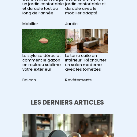
un jardin confortable
jardin confortable et
et durable tout au
durable avec le
long de l’année
mobilier adapté
Par rapport à
Mobilier
Par rapport à
Jardin
Le style se déroule :
La terre cuite en
comment le gazon
intérieur : Réchauffer
en rouleau sublime
un salon moderne
votre extérieur
avec les tomettes
Par rapport à
Balcon
Par rapport à
Revêtements
LES DERNIERS ARTICLES