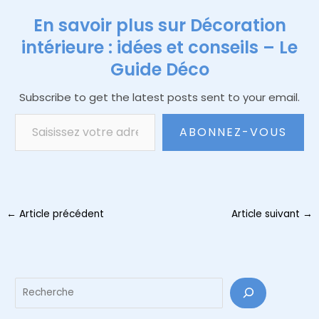
En savoir plus sur Décoration
intérieure : idées et conseils – Le
Guide Déco
Subscribe to get the latest posts sent to your email.
Saisissez votre adresse e-mail…
ABONNEZ-VOUS
Navigation
←
Article précédent
Article suivant
→
des
articles
Reche