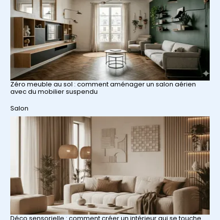
Zéro meuble au sol : comment aménager un salon aérien
avec du mobilier suspendu
Par rapport à
Salon
Déco sensorielle : comment créer un intérieur qui se touche