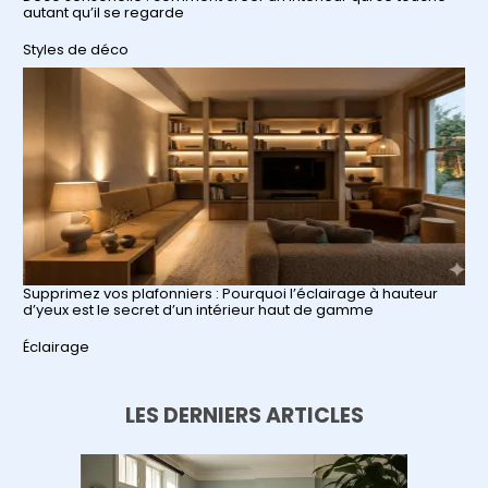
autant qu’il se regarde
Par rapport à
Styles de déco
Supprimez vos plafonniers : Pourquoi l’éclairage à hauteur
d’yeux est le secret d’un intérieur haut de gamme
Par rapport à
Éclairage
LES DERNIERS ARTICLES