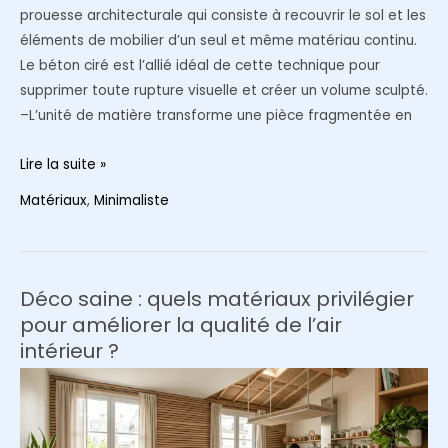
prouesse architecturale qui consiste à recouvrir le sol et les
éléments de mobilier d’un seul et même matériau continu.
Le béton ciré est l’allié idéal de cette technique pour
supprimer toute rupture visuelle et créer un volume sculpté.
–L’unité de matière transforme une pièce fragmentée en
L’effet
Lire la suite »
monobloc
Matériaux
,
Minimaliste
:
Utiliser
le
béton
Déco saine : quels matériaux privilégier
ciré
pour améliorer la qualité de l’air
pour
intérieur ?
effacer
la
limite
entre