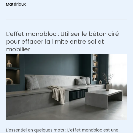
thermiques
Matériaux
et
parois
de
lin
L’effet monobloc : Utiliser le béton ciré
:
pour effacer la limite entre sol et
Comment
mobilier
gagner
3°C
en
hiver
sans
toucher
au
thermostat
L’essentiel en quelques mots : L’effet monobloc est une