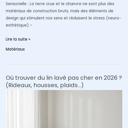
Sensorielle : La terre crue et le chanvre ne sont plus des
matériaux de construction bruts, mais des éléments de
design qui stimulent nos sens et réduisent le stress (neuro-
esthétique).–
L’Architecture
Lire la suite »
du
Matériaux
sensible
:
Le
retour
Où trouver du lin lavé pas cher en 2026 ?
de
(Rideaux, housses, plaids…)
la
terre
crue
et
du
béton