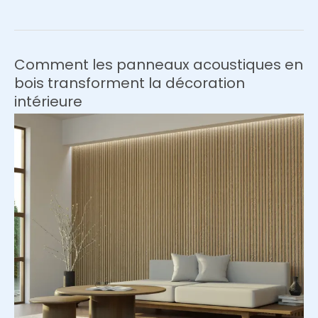
rotin
et
les
matières
Comment les panneaux acoustiques en
naturelles
bois transforment la décoration
adoucissent
intérieure
l’éclairage
d’un
salon
moderne