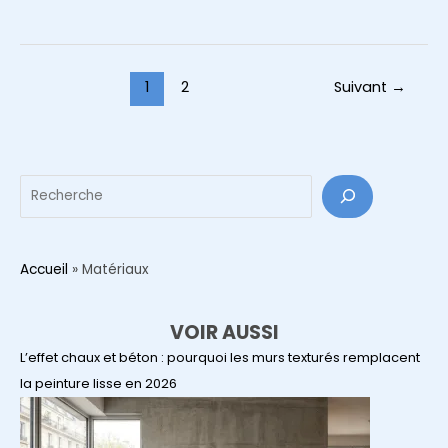
:
le
guide
pour
Pagination
1
2
Suivant
→
transformer
d’article
votre
intérieur
à
Reche
moins
de
300€
Accueil
»
Matériaux
VOIR AUSSI
L’effet chaux et béton : pourquoi les murs texturés remplacent
la peinture lisse en 2026