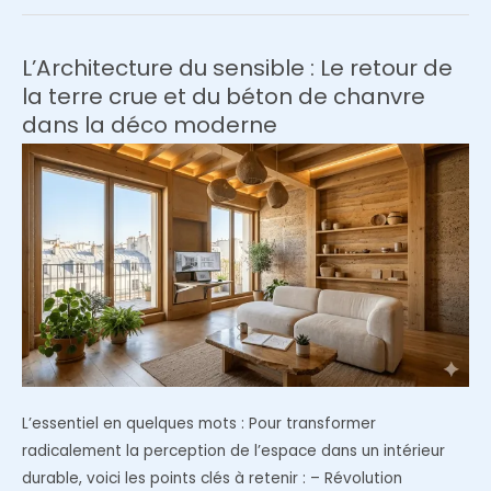
quels
matériaux
privilégier
L’Architecture du sensible : Le retour de
pour
la terre crue et du béton de chanvre
améliorer
dans la déco moderne
la
qualité
de
l’air
intérieur
?
L’essentiel en quelques mots : Pour transformer
radicalement la perception de l’espace dans un intérieur
durable, voici les points clés à retenir : – Révolution