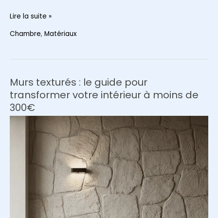
Où
Lire la suite »
trouver
Chambre
,
Matériaux
du
lin
lavé
pas
Murs texturés : le guide pour
cher
transformer votre intérieur à moins de
en
300€
2026
?
(Rideaux,
housses,
plaids…)