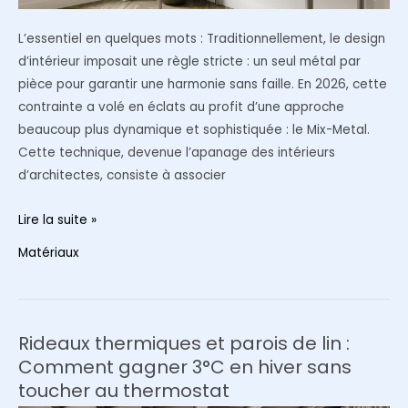
L’essentiel en quelques mots : Traditionnellement, le design
d’intérieur imposait une règle stricte : un seul métal par
pièce pour garantir une harmonie sans faille. En 2026, cette
contrainte a volé en éclats au profit d’une approche
beaucoup plus dynamique et sophistiquée : le Mix-Metal.
Cette technique, devenue l’apanage des intérieurs
d’architectes, consiste à associer
Le
Lire la suite »
“Mix-
Matériaux
Metal”
:
Comment
marier
Rideaux thermiques et parois de lin :
le
Comment gagner 3°C en hiver sans
laiton,
toucher au thermostat
l’acier