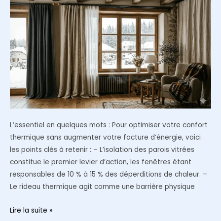
et
le
noir
mat
dans
une
même
pièce
sans
erreur
L’essentiel en quelques mots : Pour optimiser votre confort
thermique sans augmenter votre facture d’énergie, voici
les points clés à retenir : – L’isolation des parois vitrées
constitue le premier levier d’action, les fenêtres étant
responsables de 10 % à 15 % des déperditions de chaleur. –
Le rideau thermique agit comme une barrière physique
Rideaux
Lire la suite »