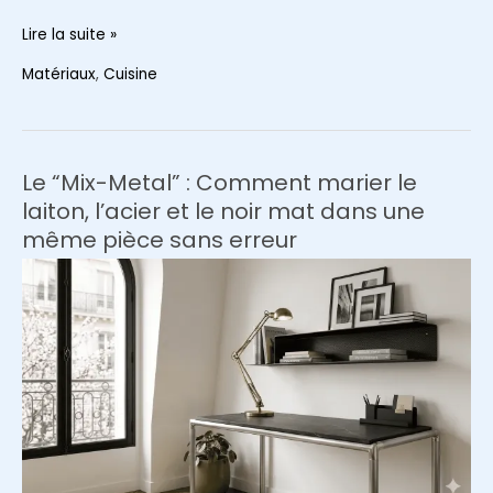
L’inox
Lire la suite »
brossé
Matériaux
,
Cuisine
en
cuisine
:
Le
Le “Mix-Metal” : Comment marier le
retour
laiton, l’acier et le noir mat dans une
en
même pièce sans erreur
force
du
look
“Chef
Pro”