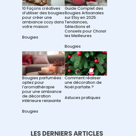
10 Façons créatives
Guide Complet des
d’utiliser des bougies
Bougies Artisanales
pour créer une
sur Etsy en 2025 :
ambiance cozy dans
Tendances,
votre maison
Sélections et
Conseils pour Choisir
les Meilleures
Par rapport à
Bougies
Par rapport à
Bougies
Bougies parfumées :
Comment réaliser
optez pour
une décoration de
l’aromathérapie
Noël parfaite ?
pour une ambiance
de décoration
Par rapport à
Astuces pratiques
intérieure relaxante
Par rapport à
Bougies
LES DERNIERS ARTICLES