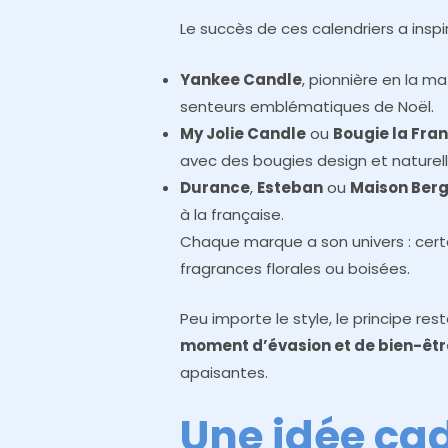
Le succès de ces calendriers a ins
Yankee Candle
, pionnière en la m
senteurs emblématiques de Noël.
My Jolie Candle
ou
Bougie la Fra
avec des bougies design et naturell
Durance
,
Esteban
ou
Maison Ber
à la française.
Chaque marque a son univers : certa
fragrances florales ou boisées.
Peu importe le style, le principe re
moment d’évasion et de bien-êtr
apaisantes.
Une idée ca