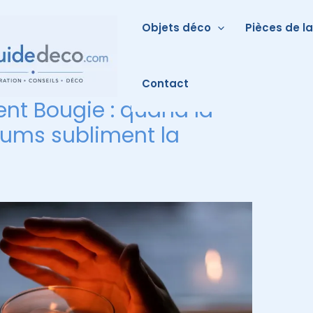
Objets déco
Pièces de l
Contact
ent Bougie : quand la
rfums subliment la