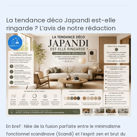
ambiance
cocooning
dans
La tendance déco Japandi est-elle
son
ringarde ? L’avis de notre rédaction
salon
:
astuces
décoration
et
aménagement
En bref : Née de la fusion parfaite entre le minimalisme
fonctionnel scandinave (Scandi) et l’esprit zen et brut du