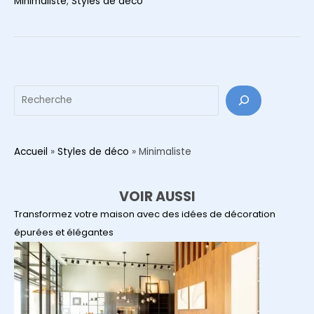
Minimaliste
,
Styles de déco
les
bases
d’une
décoration
minimaliste
Reche
?
Accueil
»
Styles de déco
»
Minimaliste
VOIR AUSSI
Transformez votre maison avec des idées de décoration
épurées et élégantes