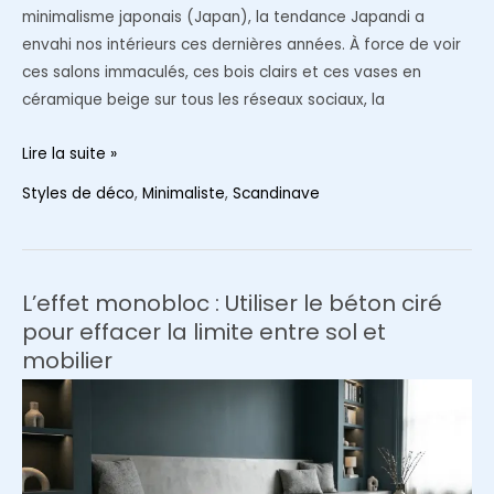
minimalisme japonais (Japan), la tendance Japandi a
envahi nos intérieurs ces dernières années. À force de voir
ces salons immaculés, ces bois clairs et ces vases en
céramique beige sur tous les réseaux sociaux, la
La
Lire la suite »
tendance
Styles de déco
,
Minimaliste
,
Scandinave
déco
Japandi
est-
elle
L’effet monobloc : Utiliser le béton ciré
ringarde
pour effacer la limite entre sol et
?
mobilier
L’avis
de
notre
rédaction