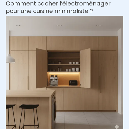
béton
Comment cacher l’électroménager
ciré
pour une cuisine minimaliste ?
pour
effacer
la
limite
entre
sol
et
mobilier