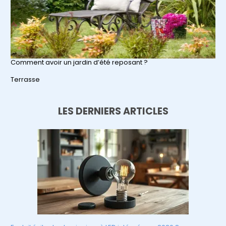
Comment avoir un jardin d’été reposant ?
Par rapport à
Terrasse
LES DERNIERS ARTICLES