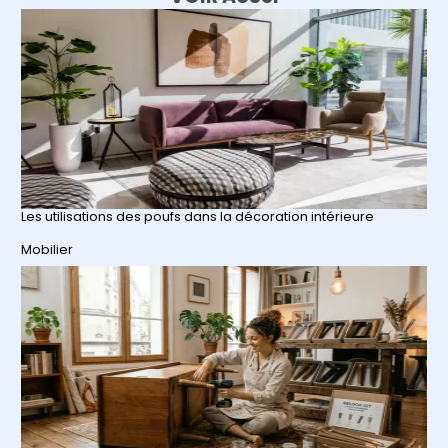
Les utilisations des poufs dans la décoration intérieure
Par rapport à
Mobilier