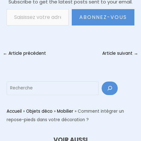
Subscribe to get the latest posts sent to your email.
Saisissez votre adresse e-mail…
ABONNEZ-VOUS
Navigation
←
Article précédent
Article suivant
→
des
articles
Reche
Accueil
»
Objets déco
»
Mobilier
»
Comment intégrer un
repose-pieds dans votre décoration ?
VOIR AUSSI