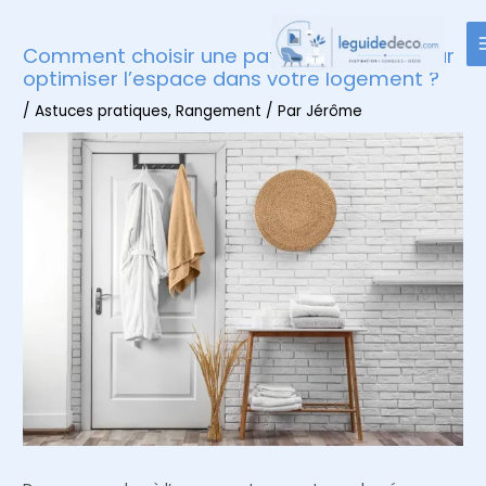
Aller
au
Comment choisir une patère de porte pour
contenu
optimiser l’espace dans votre logement ?
/
Astuces pratiques
,
Rangement
/ Par
Jérôme