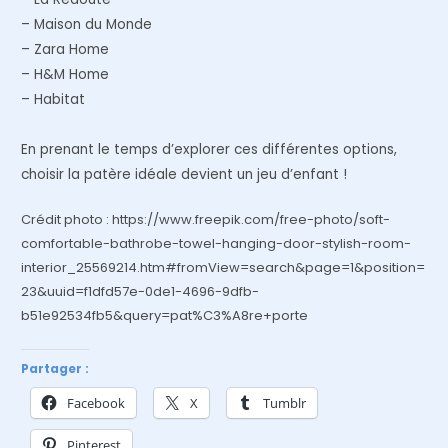
– Maison du Monde
– Zara Home
– H&M Home
– Habitat
En prenant le temps d’explorer ces différentes options,
choisir la patère idéale devient un jeu d’enfant !
Crédit photo : https://www.freepik.com/free-photo/soft-
comfortable-bathrobe-towel-hanging-door-stylish-room-
interior_25569214.htm#fromView=search&page=1&position=
23&uuid=f1dfd57e-0de1-4696-9dfb-
b51e92534fb5&query=pat%C3%A8re+porte
Partager :
Facebook
X
Tumblr
Pinterest