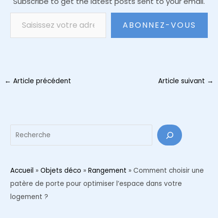
Subscribe to get the latest posts sent to your email.
Saisissez votre adresse e-mail…
ABONNEZ-VOUS
Navigation
←
Article précédent
Article suivant
→
des
articles
Reche
Accueil
»
Objets déco
»
Rangement
»
Comment choisir une
patère de porte pour optimiser l’espace dans votre
logement ?