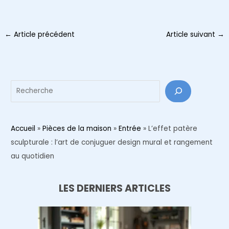
Navigation
←
Article précédent
Article suivant
→
des
articles
Reche
Accueil
»
Pièces de la maison
»
Entrée
»
L’effet patère
sculpturale : l’art de conjuguer design mural et rangement
au quotidien
LES DERNIERS ARTICLES