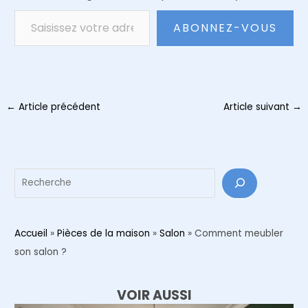
Saisissez votre adresse e-mail…
ABONNEZ-VOUS
Navigation
←
Article précédent
Article suivant
→
des
articles
Reche
Accueil
»
Pièces de la maison
»
Salon
»
Comment meubler
son salon ?
VOIR AUSSI