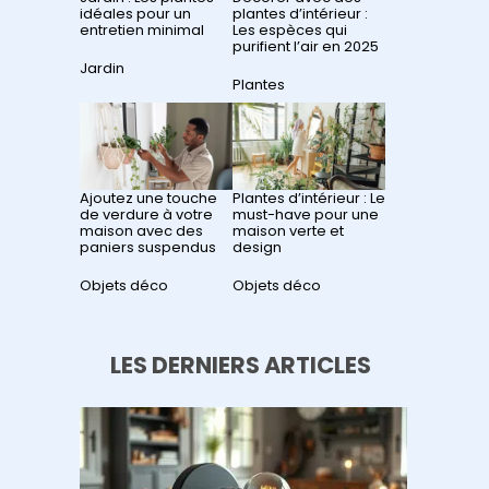
idéales pour un
plantes d’intérieur :
entretien minimal
Les espèces qui
purifient l’air en 2025
Par rapport à
Jardin
Par rapport à
Plantes
Ajoutez une touche
Plantes d’intérieur : Le
de verdure à votre
must-have pour une
maison avec des
maison verte et
paniers suspendus
design
Par rapport à
Objets déco
Par rapport à
Objets déco
LES DERNIERS ARTICLES