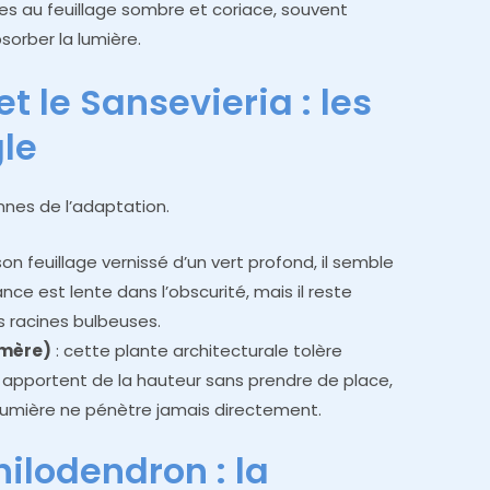
tes au feuillage sombre et coriace, souvent
sorber la lumière.
t le Sansevieria : les
gle
nes de l’adaptation.
on feuillage vernissé d’un vert profond, il semble
nce est lente dans l’obscurité, mais il reste
s racines bulbeuses.
-mère)
: cette plante architecturale tolère
es apportent de la hauteur sans prendre de place,
a lumière ne pénètre jamais directement.
hilodendron : la