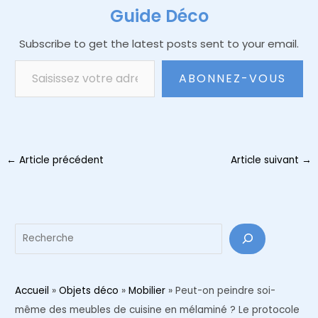
Guide Déco
Subscribe to get the latest posts sent to your email.
Saisissez votre adresse e-mail…
ABONNEZ-VOUS
Navigation
←
Article précédent
Article suivant
→
des
articles
Reche
Accueil
»
Objets déco
»
Mobilier
»
Peut-on peindre soi-
même des meubles de cuisine en mélaminé ? Le protocole