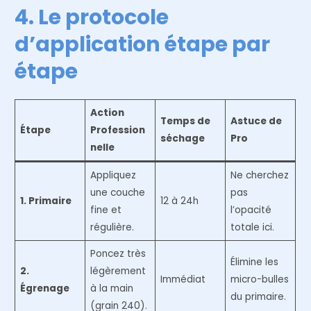
4. Le protocole
d’application étape par
étape
Action
Temps de
Astuce de
Étape
Profession
séchage
Pro
nelle
Appliquez
Ne cherchez
une couche
pas
1. Primaire
12 à 24h
fine et
l’opacité
régulière.
totale ici.
Poncez très
Élimine les
2.
légèrement
Immédiat
micro-bulles
Égrenage
à la main
du primaire.
(grain 240).