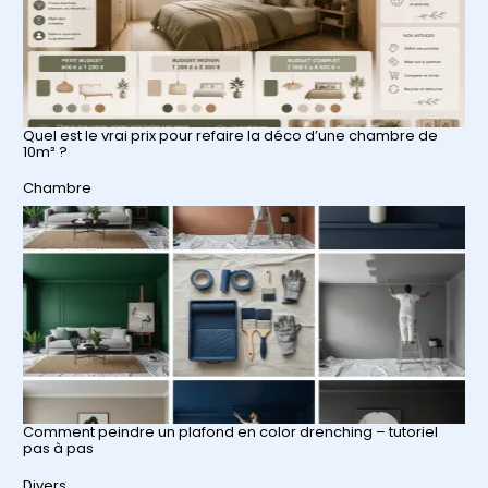
Quel est le vrai prix pour refaire la déco d’une chambre de
10m² ?
Par rapport à
Chambre
Comment peindre un plafond en color drenching – tutoriel
pas à pas
Par rapport à
Divers