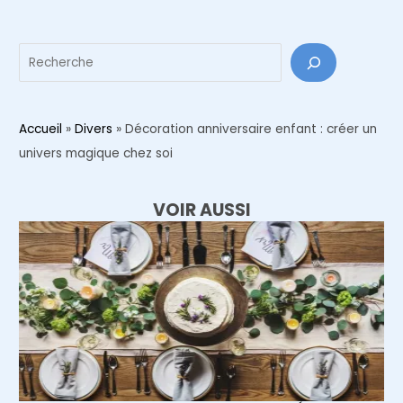
articles
Reche
Accueil
»
Divers
»
Décoration anniversaire enfant : créer un
univers magique chez soi
VOIR AUSSI