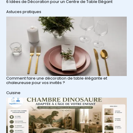
6 Idées de Décoration pour un Centre de Table Élégant
Par rapport à
Astuces pratiques
Comment faire une décoration de table élégante et
chaleureuse pour vos invités ?
Par rapport à
Cuisine