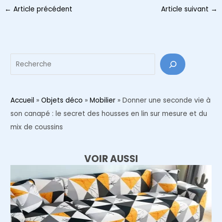
Navigation
←
Article précédent
Article suivant
→
des
articles
Reche
Accueil
»
Objets déco
»
Mobilier
»
Donner une seconde vie à
son canapé : le secret des housses en lin sur mesure et du
mix de coussins
VOIR AUSSI