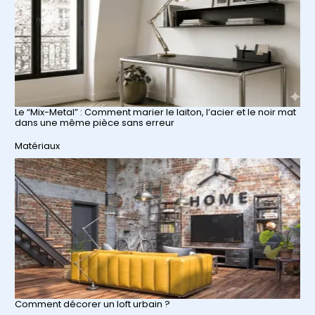
Le “Mix-Metal” : Comment marier le laiton, l’acier et le noir mat
dans une même pièce sans erreur
Par rapport à
Matériaux
Comment décorer un loft urbain ?