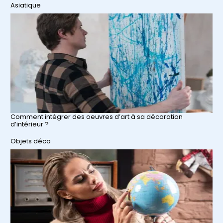
Par rapport à
Asiatique
Comment intégrer des oeuvres d’art à sa décoration
d’intérieur ?
Par rapport à
Objets déco