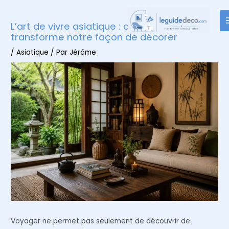
Aller
au
L’art de vivre asiatique : quand le voyage
contenu
transforme notre façon de décorer
/
Asiatique
/ Par
Jérôme
Voyager ne permet pas seulement de découvrir de