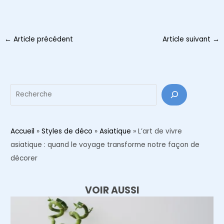
Navigation
←
Article précédent
Article suivant
→
des
articles
Reche
Accueil
»
Styles de déco
»
Asiatique
»
L’art de vivre
asiatique : quand le voyage transforme notre façon de
décorer
VOIR AUSSI