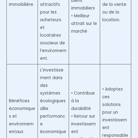
biens
immobilière
attractifs
de la vente
immobiliers
pour les
ou de la
• Meilleur
acheteurs
location.
attrait sur le
et
marché
locataires
soucieux de
l’environnem
ent.
L’investisse
ment dans
des
• Adoptez
systèmes
• Contribue
ces
Bénéfices
écologiques
à la
solutions
économique
allie
durabilité
pour un
s et
performanc
• Retour sur
investissem
environnem
e
investissem
ent
entaux
économique
ent
responsable