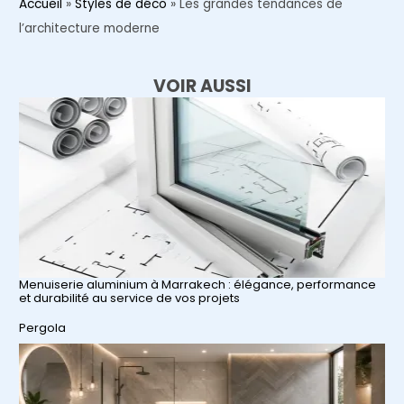
Accueil
»
Styles de déco
»
Les grandes tendances de
l’architecture moderne
VOIR AUSSI
Menuiserie aluminium à Marrakech : élégance, performance
et durabilité au service de vos projets
Par rapport à
Pergola