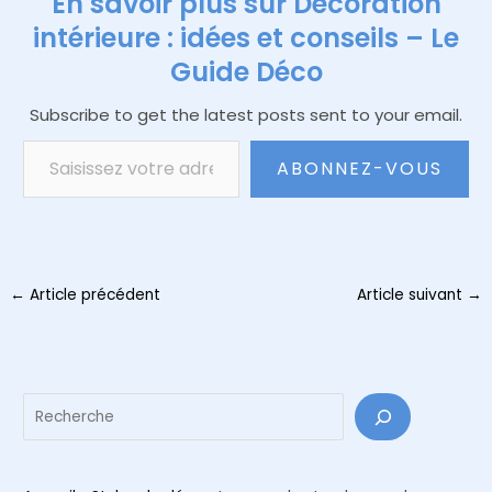
En savoir plus sur Décoration
intérieure : idées et conseils – Le
Guide Déco
Subscribe to get the latest posts sent to your email.
Saisissez votre adresse e-mail…
ABONNEZ-VOUS
Navigation
←
Article précédent
Article suivant
→
des
articles
Reche