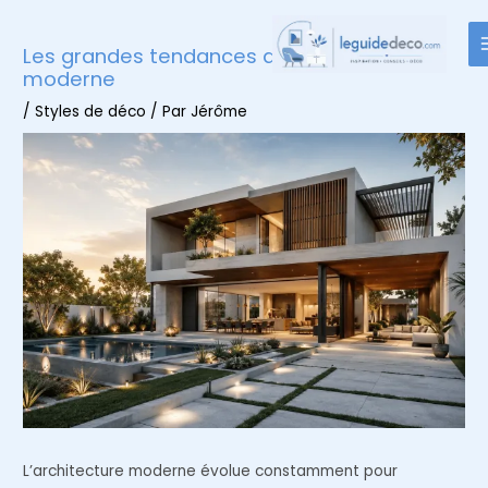
Aller
au
Les grandes tendances de l’architecture
contenu
moderne
/
Styles de déco
/ Par
Jérôme
L’architecture moderne évolue constamment pour