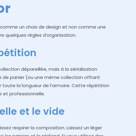
or
u comme un choix de design et non comme une
re quelques règles d’organisation.
pétition
ollection dépareillée, mais à la sérialisation
e de panier (ou une même collection offrant
ur toute la longueur de l’armoire. Cette répétition
 et professionnelle.
lle et le vide
issez respirer la composition. Laissez un léger
les paniers et le plafond. Si vous utilisez des