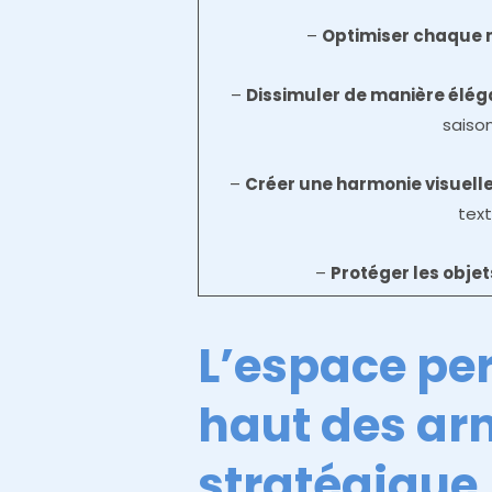
–
Optimiser chaque 
–
Dissimuler de manière élég
saison
–
Créer une harmonie visuell
text
–
Protéger les obje
L’espace per
haut des ar
stratégique