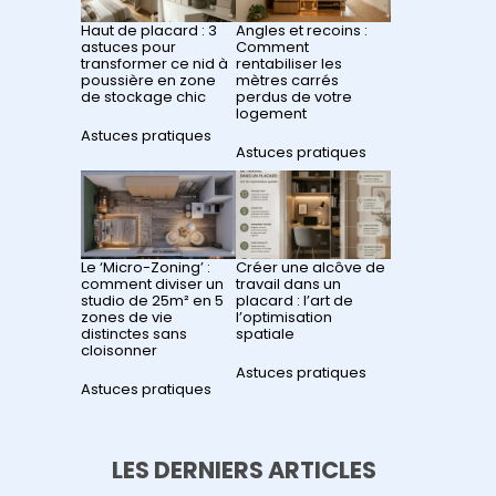
Haut de placard : 3
Angles et recoins :
astuces pour
Comment
transformer ce nid à
rentabiliser les
poussière en zone
mètres carrés
de stockage chic
perdus de votre
logement
Par rapport à
Astuces pratiques
Par rapport à
Astuces pratiques
Le ‘Micro-Zoning’ :
Créer une alcôve de
comment diviser un
travail dans un
studio de 25m² en 5
placard : l’art de
zones de vie
l’optimisation
distinctes sans
spatiale
cloisonner
Par rapport à
Astuces pratiques
Par rapport à
Astuces pratiques
LES DERNIERS ARTICLES