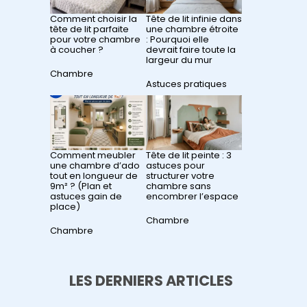
Comment choisir la
Tête de lit infinie dans
tête de lit parfaite
une chambre étroite
pour votre chambre
: Pourquoi elle
à coucher ?
devrait faire toute la
largeur du mur
Par rapport à
Chambre
Par rapport à
Astuces pratiques
Comment meubler
Tête de lit peinte : 3
une chambre d’ado
astuces pour
tout en longueur de
structurer votre
9m² ? (Plan et
chambre sans
astuces gain de
encombrer l’espace
place)
Par rapport à
Chambre
Par rapport à
Chambre
LES DERNIERS ARTICLES