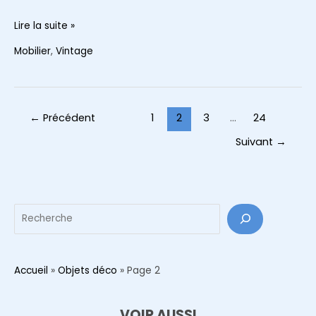
Décoration
Lire la suite »
Style
Mobilier
,
Vintage
Esthétique
70s
:
Les
Pagination
←
Précédent
1
2
3
…
24
pièces
d’article
Suivant
→
vintage
incontournables
à
chiner
Reche
Accueil
»
Objets déco
»
Page 2
VOIR AUSSI