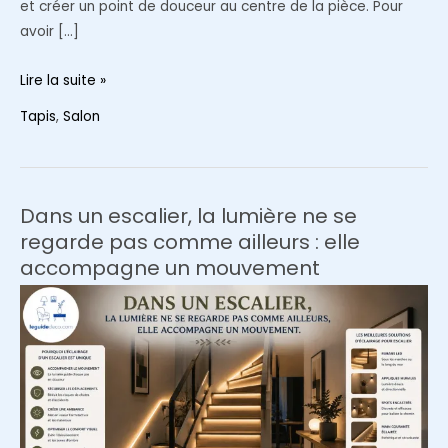
et créer un point de douceur au centre de la pièce. Pour
avoir […]
Le
Lire la suite »
tapis
Tapis
,
Salon
rond,
la
forme
qui
Dans un escalier, la lumière ne se
adoucit
regarde pas comme ailleurs : elle
et
accompagne un mouvement
structure
un
salon