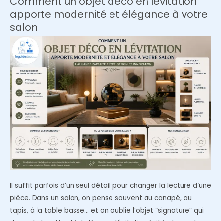
Comment un objet déco en lévitation
se
apporte modernité et élégance à votre
regarde
salon
pas
comme
ailleurs
:
elle
accompagne
un
mouvement
Il suffit parfois d’un seul détail pour changer la lecture d’une
pièce. Dans un salon, on pense souvent au canapé, au
tapis, à la table basse… et on oublie l’objet “signature” qui