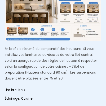
en
France
?
En bref : le résumé du comparatif des hauteurs : Si vous
installez vos luminaires au-dessus de votre îlot central,
voici un aperçu rapide des règles de hauteur à respecter
selon la configuration de votre cuisine : – L’îlot de
préparation (Hauteur standard 90 cm) : Les suspensions
doivent être placées entre 75 et 90
À
Lire la suite »
quelle
Éclairage
,
Cuisine
hauteur