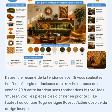
de
6,
8
ou
10
personnes
?
En bref : le résumé de la tendance 70s : Si vous souhaitez
insuffler l’énergie audacieuse et ultra-chaleureuse des
années 70 à votre intérieur sans tomber dans le total look
“musée”, voici les pièces clés à chiner en priorité : – Le
fauteuil ou canapé Togo de Ligne Roset : L’icône absolue du
design lounge