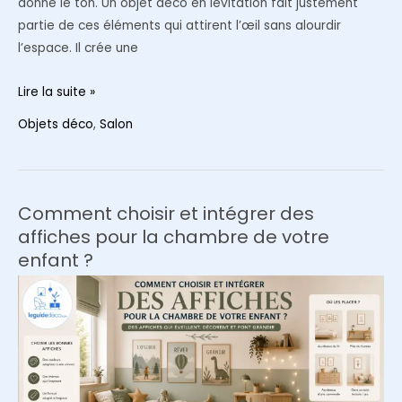
donne le ton. Un objet déco en lévitation fait justement
partie de ces éléments qui attirent l’œil sans alourdir
l’espace. Il crée une
Comment
Lire la suite »
un
Objets déco
,
Salon
objet
déco
en
lévitation
Comment choisir et intégrer des
apporte
affiches pour la chambre de votre
modernité
enfant ?
et
élégance
à
votre
salon