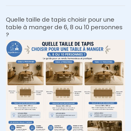
fixer
ses
suspensions
Quelle taille de tapis choisir pour une
au-
table à manger de 6, 8 ou 10 personnes
dessus
?
d’un
îlot
de
cuisine
?