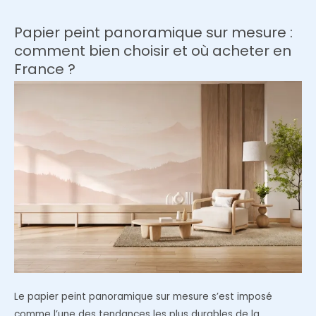
effet
bois
Papier peint panoramique sur mesure :
:
comment bien choisir et où acheter en
quel
France ?
sol
choisir
pour
une
cuisine
ouverte
?
Le papier peint panoramique sur mesure s’est imposé
comme l’une des tendances les plus durables de la