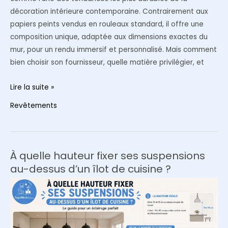
décoration intérieure contemporaine. Contrairement aux
papiers peints vendus en rouleaux standard, il offre une
composition unique, adaptée aux dimensions exactes du
mur, pour un rendu immersif et personnalisé. Mais comment
bien choisir son fournisseur, quelle matière privilégier, et
Papier
Lire la suite »
peint
Revêtements
panoramique
sur
mesure
:
À quelle hauteur fixer ses suspensions
comment
au-dessus d’un îlot de cuisine ?
bien
choisir
et
où
acheter