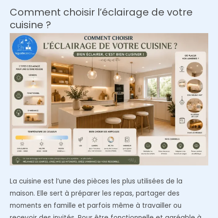
affiches
Comment choisir l’éclairage de votre
pour
cuisine ?
la
chambre
de
votre
enfant
?
La cuisine est l’une des pièces les plus utilisées de la
maison. Elle sert à préparer les repas, partager des
moments en famille et parfois même à travailler ou
recevoir des invités. Pour être fonctionnelle et agréable à