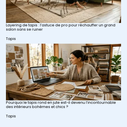
Layering de tapis : l’astuce de pro pour réchauffer un grand
salon sans se ruiner
Par rapport à
Tapis
Pourquoi le tapis rond en jute est-il devenu l’incontournable
des intérieurs bohèmes et chics ?
Par rapport à
Tapis