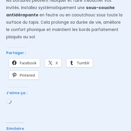
les bordures peuvent rebiquer et faire trébucher vos
invités. Installez systématiquement une
sous-couche
antidérapante
en feutre ou en caoutchouc sous toute la
surface du tapis. Cela prolonge sa durée de vie, améliore
le confort phonique et maintient les bords parfaitement
plaqués au sol.
Partager :
Facebook
X
Tumblr
Pinterest
J’aime ça :
Chargement…
Similaire