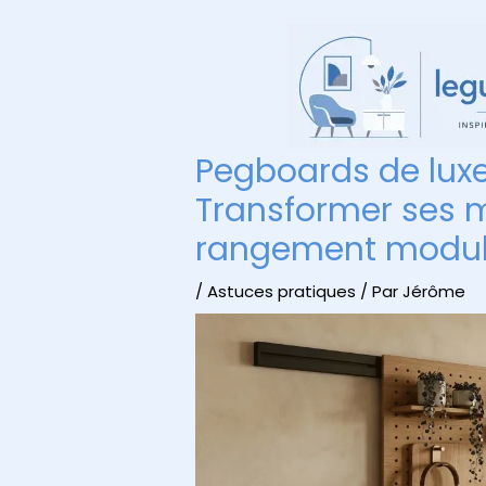
Aller
au
contenu
Pegboards de luxe 
Transformer ses 
rangement modula
/
Astuces pratiques
/ Par
Jérôme