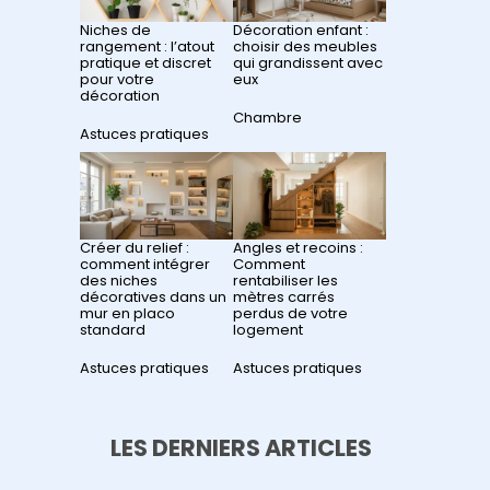
Niches de
Décoration enfant :
rangement : l’atout
choisir des meubles
pratique et discret
qui grandissent avec
pour votre
eux
décoration
Par rapport à
Chambre
Par rapport à
Astuces pratiques
Créer du relief :
Angles et recoins :
comment intégrer
Comment
des niches
rentabiliser les
décoratives dans un
mètres carrés
mur en placo
perdus de votre
standard
logement
Par rapport à
Astuces pratiques
Par rapport à
Astuces pratiques
LES DERNIERS ARTICLES