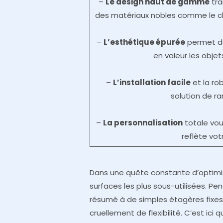
–
Le design haut de gamme
tra
des matériaux nobles comme le chên
–
L’esthétique épurée
permet de
en valeur les objet
–
L’installation facile
et la ro
solution de r
–
La personnalisation
totale vo
reflète vot
Dans une quête constante d’optimis
surfaces les plus sous-utilisées. P
résumé à de simples étagères fixes,
cruellement de flexibilité. C’est ici 