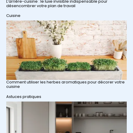
L’arrière-cuisine : le luxe invisible indispensable pour
désencombrer votre plan de travail
Par rapport à
Cuisine
Comment utiliser les herbes aromatiques pour décorer votre
cuisine
Par rapport à
Astuces pratiques