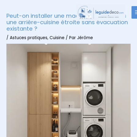
Aller
au
Peut-on installer une machine à laver dans
contenu
une arrière-cuisine étroite sans évacuation
existante ?
/
Astuces pratiques
,
Cuisine
/ Par
Jérôme